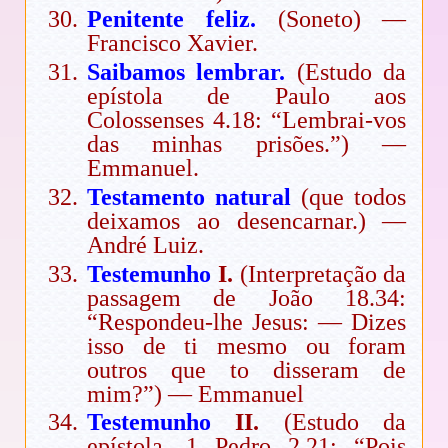
Penitente feliz.
(Soneto) —
Francisco Xavier.
Saibamos lembrar.
(Estudo da
epístola de Paulo aos
Colossenses 4.18: “Lembrai-vos
das minhas prisões.”) —
Emmanuel.
Testamento natural
(que todos
deixamos ao desencarnar.) —
André Luiz.
Testemunho
I.
(Interpretação da
passagem de João 18.34:
“Respondeu-lhe Jesus: — Dizes
isso de ti mesmo ou foram
outros que to disseram de
mim?”) — Emmanuel
Testemunho
II.
(Estudo da
epístola, 1 Pedro 2.21: “Pois