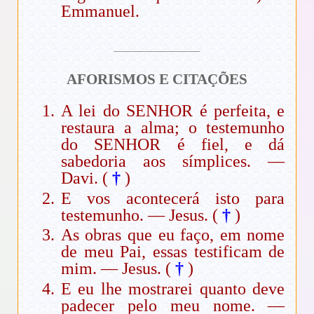
Emmanuel.
AFORISMOS E CITAÇÕES
A lei do SENHOR é perfeita, e
restaura a alma; o testemunho
do SENHOR é fiel, e dá
sabedoria aos símplices. —
Davi. (
†
)
E vos acontecerá isto para
testemunho. — Jesus. (
†
)
As obras que eu faço, em nome
de meu Pai, essas testificam de
mim. — Jesus. (
†
)
E eu lhe mostrarei quanto deve
padecer pelo meu nome. —