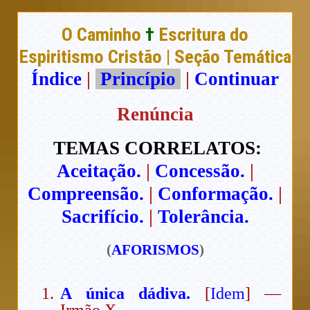
O Caminho
†
Escritura do
Espiritismo Cristão | Seção Temática
Índice
|
Princípio
|
Continuar
Renúncia
TEMAS CORRELATOS:
Aceitação.
|
Concessão.
|
Compreensão.
|
Conformação.
|
Sacrifício.
|
Tolerância.
(
AFORISMOS
)
A única dádiva.
[
Idem
] —
Irmão X.