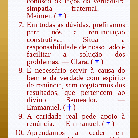
conosco os laços da verdadeira
simpatia fraternal. —
Meimei. (
†
)
Em todas as dúvidas, prefiramos
para nós a renunciação
construtiva. Situar a
responsabilidade de nosso lado é
facilitar a solução dos
problemas. — Clara. (
†
)
É necessário servir à causa do
bem e da verdade com espírito
de renúncia, sem cogitarmos dos
resultados, que pertencem ao
divino Semeador. —
Emmanuel. (
†
)
A caridade real pede apoio à
renúncia. — Emmanuel. (
†
)
Aprendamos a ceder em