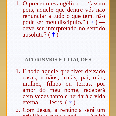
O preceito evangélico — “assim
pois, aquele que dentre vós não
renunciar a tudo o que tem, não
pode ser meu discípulo.” (
†
) —
deve ser interpretado no sentido
absoluto? (
†
)
AFORISMOS E CITAÇÕES
E todo aquele que tiver deixado
casas, irmãos, irmãs, pai, mãe,
mulher, filhos ou terras, por
amor do meu nome, receberá
cem vezes tanto e herdará a vida
eterna. — Jesus. (
†
)
Com Jesus, a renúncia será um
privilégio para você. — André