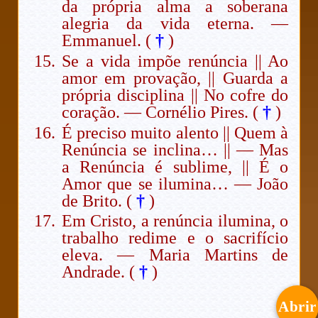
da própria alma a soberana
alegria da vida eterna. —
Emmanuel. (
†
)
Se a vida impõe renúncia || Ao
amor em provação, || Guarda a
própria disciplina || No cofre do
coração. — Cornélio Pires. (
†
)
É preciso muito alento || Quem à
Renúncia se inclina… || — Mas
a Renúncia é sublime, || É o
Amor que se ilumina… — João
de Brito. (
†
)
Em Cristo, a renúncia ilumina, o
trabalho redime e o sacrifício
eleva. — Maria Martins de
Andrade. (
†
)
Abrir