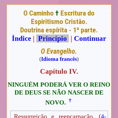
O Caminho
†
Escritura do
Espiritismo Cristão.
Doutrina espírita - 1ª parte.
Índice
|
Princípio
|
Continuar
O Evangelho.
(
Idioma francês
)
Capítulo IV.
NINGUÉM PODERÁ VER O REINO
DE DEUS SE NÃO NASCER DE
†
NOVO
.
Ressurreição e reencarnação. (
4-