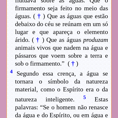
flutuava sobre as águas. Que o
firmamento seja feito no meio das
águas. (
†
) Que as águas que estão
debaixo do céu se reúnam em um só
lugar e que apareça o elemento
árido. (
†
) Que as águas
produzam
animais vivos que nadem na água e
pássaros que voem sobre a terra e
sob o firmamento.” (
†
)
4
Segundo essa crença, a água se
tornara o símbolo da natureza
material, como o Espírito era o da
5
natureza inteligente.
Estas
palavras: “Se o homem não renasce
da água e do Espírito, ou em água e