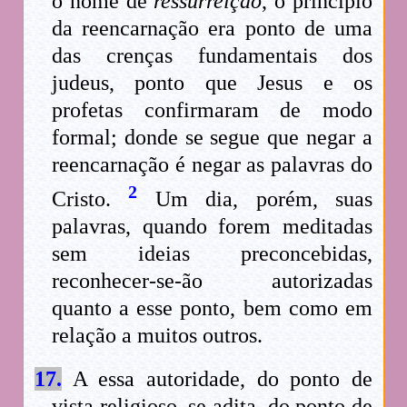
o nome de
ressurreição
, o princípio
da reencarnação era ponto de uma
das crenças fundamentais dos
judeus, ponto que Jesus e os
profetas confirmaram de modo
formal; donde se segue que negar a
reencarnação é negar as palavras do
2
Cristo.
Um dia, porém, suas
palavras, quando forem meditadas
sem ideias preconcebidas,
reconhecer-se-ão autorizadas
quanto a esse ponto, bem como em
relação a muitos outros.
17.
A essa autoridade, do ponto de
vista religioso, se adita, do ponto de