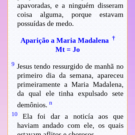
apavoradas, e a ninguém disseram
coisa alguma, porque estavam
possuídas de medo.
†
Aparição a Maria Madalena
Mt
=
Jo
9
Jesus tendo ressurgido de manhã no
primeiro dia da semana, apareceu
primeiramente a Maria Madalena,
da qual ele tinha expulsado sete
n
demônios.
10
Ela foi dar a noticía aos que
haviam andado com ele, os quais
estavam aflitos e chorosos.