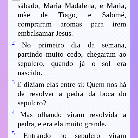
sábado, Maria Madalena, e Maria,
mãe de Tiago, e Salomé,
compraram aromas para irem
embalsamar Jesus.
2
No primeiro dia da semana,
partindo muito cedo, chegaram ao
sepulcro, quando já o sol era
nascido.
3
E diziam elas entre si: Quem nos há
de revolver a pedra da boca do
sepulcro?
4
Mas olhando viram revolvida a
pedra, e era ela muito grande.
5
Entrando no sepulcro viram