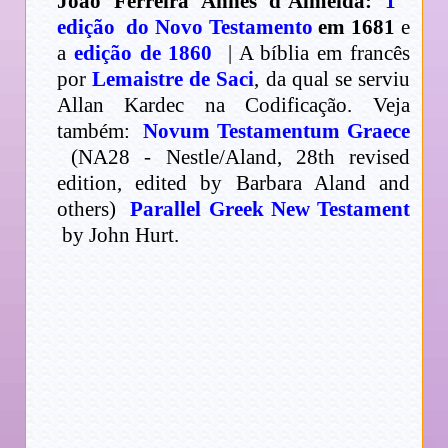
João Ferreira Annes d’Almeida:
1ª
edição do Novo Testamento
em 1681
e
a
edição de 1860
| A bíblia em francês
por
Lemaistre de Saci
, da qual se serviu
Allan Kardec na Codificação. Veja
também:
Novum Testamentum Graece
(NA28 - Nestle/Aland, 28th revised
edition, edited by Barbara Aland and
others)
Parallel Greek New Testament
by John Hurt.