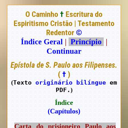
O Caminho
†
Escritura do
Espiritismo Cristão | Testamento
Redentor
©
Índice Geral
|
Princípio
|
Continuar
Epístola de S. Paulo aos Filipenses.
(
†
)
Texto
originário bilíngue
em
(
PDF.
)
Índice
(Capítulos)
Carta do prisioneiro Paulo aos