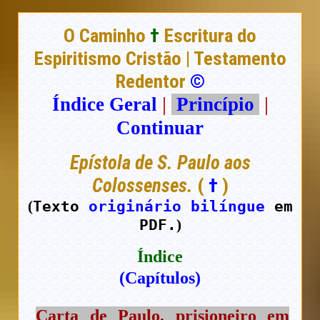
O Caminho
†
Escritura do
Espiritismo Cristão | Testamento
Redentor
©
Índice Geral
|
Princípio
|
Continuar
Epístola de S. Paulo aos
Colossenses.
(
†
)
Texto
originário bilíngue
em
(
PDF.
)
Índice
(Capítulos)
Carta de Paulo, prisioneiro em