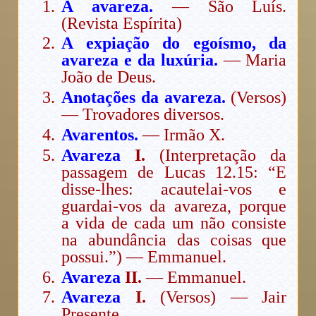
A avareza.
— São Luís.
(Revista Espírita)
A expiação do egoísmo, da
avareza e da luxúria.
— Maria
João de Deus.
Anotações da avareza.
(Versos)
— Trovadores diversos.
Avarentos.
— Irmão X.
Avareza
I.
(Interpretação da
passagem de Lucas 12.15: “E
disse-lhes: acautelai-vos e
guardai-vos da avareza, porque
a vida de cada um não consiste
na abundância das coisas que
possui.”) — Emmanuel.
Avareza
II.
— Emmanuel.
Avareza
I.
(Versos) — Jair
Presente.