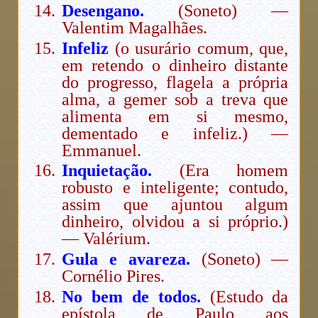
Desengano.
(Soneto) —
Valentim Magalhães.
Infeliz
(o usurário comum, que,
em retendo o dinheiro distante
do progresso, flagela a própria
alma, a gemer sob a treva que
alimenta em si mesmo,
dementado e infeliz.) —
Emmanuel.
Inquietação.
(Era homem
robusto e inteligente; contudo,
assim que ajuntou algum
dinheiro, olvidou a si próprio.)
— Valérium.
Gula e avareza.
(Soneto) —
Cornélio Pires.
No bem de todos.
(Estudo da
epístola de Paulo aos