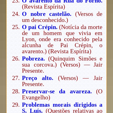
O avarento da Rua do Forno.
(Revista Espírita)
O nobre castelão.
(Versos de
um desconhecido.)
O pai Crépin.
(Notícia da morte
de um homem que vivia em
Lyon, onde era conhecido pela
alcunha de Pai Crépin, o
avarento.) (Revista Espírita)
Pobreza.
(Quinquim Simões e
sua corcova.) (Versos) — Jair
Presente.
Preço alto.
(Versos) — Jair
Presente.
Preservar-se da avareza.
(O
Evangelho)
Problemas morais dirigidos a
S. Luís.
(Questões relativas ao