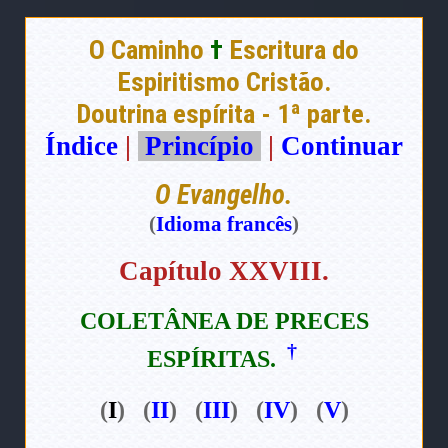
O Caminho
†
Escritura do
Espiritismo Cristão.
Doutrina espírita - 1ª parte.
Índice
|
Princípio
|
Continuar
O Evangelho.
(
Idioma francês
)
Capítulo XXVIII.
COLETÂNEA DE PRECES
†
ESPÍRITAS
.
(
I
) (
II
) (
III
) (
IV
) (
V
)