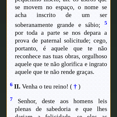
se movem no espaço, o nome se
acha inscrito de um ser
5
soberanamente grande e sábio;
por toda a parte se nos depara a
prova de paternal solicitude; cego,
portanto, é aquele que te não
reconhece nas tuas obras, orgulhoso
aquele que te não glorifica e ingrato
aquele que te não rende graças.
6
II.
Venha o teu reino!
(
†
)
7
Senhor, deste aos homens leis
plenas de sabedoria e que lhes
dariam a felicidade, se eles as