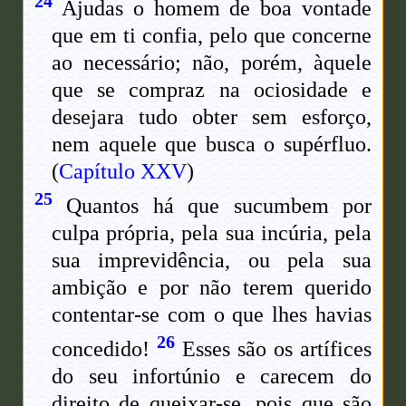
24
Ajudas o homem de boa vontade
que em ti confia, pelo que concerne
ao necessário; não, porém, àquele
que se compraz na ociosidade e
desejara tudo obter sem esforço,
nem aquele que busca o supérfluo.
(
Capítulo XXV
)
25
Quantos há que sucumbem por
culpa própria, pela sua incúria, pela
sua imprevidência, ou pela sua
ambição e por não terem querido
contentar-se com o que lhes havias
26
concedido!
Esses são os artífices
do seu infortúnio e carecem do
direito de queixar-se, pois que são