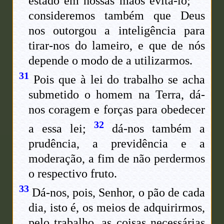
estado em nossas mãos evitá-lo;
consideremos também que Deus
nos outorgou a inteligência para
tirar-nos do lameiro, e que de nós
depende o modo de a utilizarmos.
31
Pois que à lei do trabalho se acha
submetido o homem na Terra, dá-
nos coragem e forças para obedecer
32
a essa lei;
dá-nos também a
prudência, a previdência e a
moderação, a fim de não perdermos
o respectivo fruto.
33
Dá-nos, pois, Senhor, o pão de cada
dia, isto é, os meios de adquirirmos,
pelo trabalho, as coisas necessárias