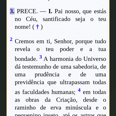
3.
PRECE. —
I.
Pai nosso, que estás
no Céu, santificado seja o teu
nome!
(
†
)
2
Cremos em ti, Senhor, porque tudo
revela o teu poder e a tua
3
bondade.
A harmonia do Universo
dá testemunho de uma sabedoria, de
uma prudência e de uma
previdência que ultrapassam todas
4
as faculdades humanas;
em todas
as obras da Criação, desde o
raminho de erva minúscula e o
pequenino inseto, até os astros que