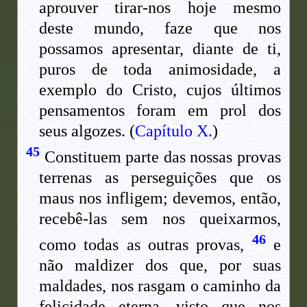
aprouver tirar-nos hoje mesmo
deste mundo, faze que nos
possamos apresentar, diante de ti,
puros de toda animosidade, a
exemplo do Cristo, cujos últimos
pensamentos foram em prol dos
seus algozes. (
Capítulo X.
)
45
Constituem parte das nossas provas
terrenas as perseguições que os
maus nos infligem; devemos, então,
recebê-las sem nos queixarmos,
46
como todas as outras provas,
e
não maldizer dos que, por suas
maldades, nos rasgam o caminho da
felicidade eterna, visto que nos