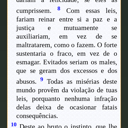
8
cumprissem.
Com essas leis,
fariam reinar entre si a paz e a
justiça e mutuamente se
auxiliariam, em vez de se
maltratarem, como o fazem. O forte
sustentaria o fraco, em vez de o
esmagar. Evitados seriam os males,
que se geram dos excessos e dos
9
abusos.
Todas as misérias deste
mundo provêm da violação de tuas
leis, porquanto nenhuma infração
delas deixa de ocasionar fatais
consequências.
10
Deste ao bruto o instinto, que lhe