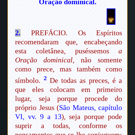
Oração dominical
.
2.
PREFÁCIO. Os Espíritos
recomendaram que, encabeçando
esta coletânea, puséssemos
a
Oração dominical
, não somente
como prece, mas também como
2
símbolo.
De todas as preces, é a
que eles colocam em primeiro
lugar, seja porque procede do
próprio Jesus (
São Mateus, capítulo
VI, vv. 9 a 13
), seja porque pode
suprir a todas, conforme os
pensamentos que se lhe conjuguem;