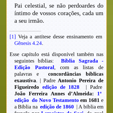
Pai celestial, se não perdoardes do
íntimo de vossos corações, cada um
a seu irmão.
[1]
Veja a antítese desse ensinamento em
Gênesis 4.24
.
Esse capítulo está disponível também nas
seguintes bíblias:
Bíblia Sagrada -
Edição Pastoral
, com as listas de
palavras e
concordâncias bíblicas
exaustiva
. | Padre
Antonio Pereira de
Figueiredo
edição de 1828
| Padre
João Ferreira Annes d’Almeida:
1ª
edição do Novo Testamento
em 1681
e
a Bíblia na
edição de 1860
| A bíblia em