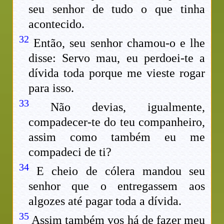
seu senhor de tudo o que tinha
acontecido.
32
Então, seu senhor chamou-o e lhe
disse: Servo mau, eu perdoei-te a
dívida toda porque me vieste rogar
para isso.
33
Não devias, igualmente,
compadecer-te do teu companheiro,
assim como também eu me
compadeci de ti?
34
E cheio de cólera mandou seu
senhor que o entregassem aos
algozes até pagar toda a dívida.
35
Assim também vos há de fazer meu