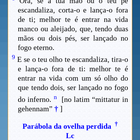
Ora, se a tua mão ou o teu pé
escandaliza, corta-o e lança-o fora
de ti; melhor te é entrar na vida
manco ou aleijado, que, tendo duas
mãos ou dois pés, ser lançado no
fogo eterno.
9
E se o teu olho te escandaliza, tira-o
e lança-o fora de ti: melhor te é
entrar na vida com um só olho do
que tendo dois, ser lançado no fogo
n
do inferno.
[no latim “mittatur in
gehennam”
†
]
†
Parábola da ovelha perdida
Lc