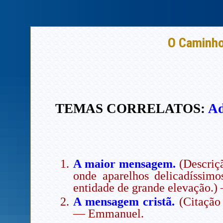
O Caminh
TEMAS CORRELATOS:
Ad
A maior mensagem.
(Descriçã
onde aparelhos delicadíssim
entidade de grande elevação.
A mensagem cristã.
(Citação 
— Emmanuel.