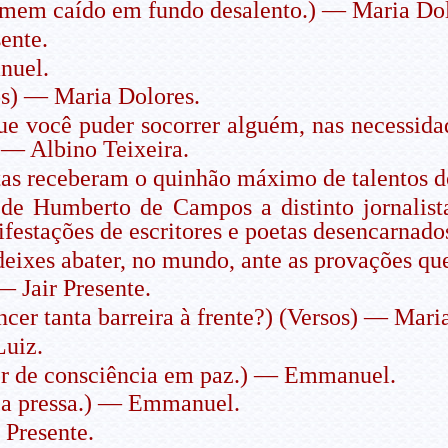
mem caído em fundo desalento.) — Maria Dol
ente.
uel.
s) — Maria Dolores.
e você puder socorrer alguém, nas necessidad
) — Albino Teixeira.
tas receberam o quinhão máximo de talentos d
de Humberto de Campos a distinto jornalista
nifestações de escritores e poetas desencarnad
deixes abater, no mundo, ante as provações q
— Jair Presente.
er tanta barreira à frente?) (Versos) — Mari
uiz.
er de consciência em paz.) — Emmanuel.
 a pressa.) — Emmanuel.
 Presente.