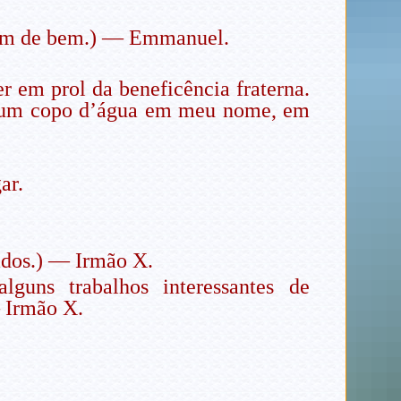
mem de bem.) — Emmanuel.
 em prol da beneficência fraterna.
er um copo d’água em meu nome, em
ar.
ados.) — Irmão X.
guns trabalhos interessantes de
— Irmão X.