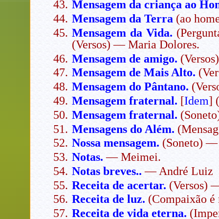
Mensagem da criança ao H
Mensagem da Terra
(ao home
Mensagem da Vida.
(Pergunta
(Versos) — Maria Dolores.
Mensagem de amigo.
(Versos
Mensagem de Mais Alto.
(Ver
Mensagem do Pântano.
(Vers
Mensagem fraternal.
[
Idem
]
Mensagem fraternal.
(Soneto
Mensagens do Além.
(Mensage
Nossa mensagem.
(Soneto) — 
Notas.
— Meimei.
Notas breves..
— André Luiz
Receita de acertar.
(Versos) —
Receita de luz.
(Compaixão é r
Receita de vida eterna.
(Imper