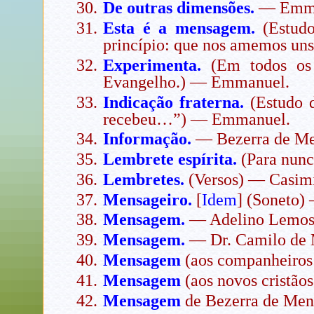
De outras dimensões.
— Emma
Esta é a mensagem.
(Estudo
princípio: que nos amemos un
Experimenta.
(Em todos os 
Evangelho.) — Emmanuel.
Indicação fraterna.
(Estudo d
recebeu…”) — Emmanuel.
Informação.
— Bezerra de Me
Lembrete espírita.
(Para nunc
Lembretes.
(Versos) — Casim
Mensageiro.
[
Idem
] (Soneto)
Mensagem.
— Adelino Lemos
Mensagem.
— Dr. Camilo de 
Mensagem
(aos companheiros 
Mensagem
(aos novos cristão
Mensagem
de Bezerra de Mene