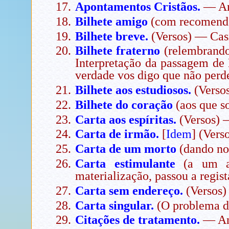
Apontamentos Cristãos.
— An
Bilhete amigo
(com recomenda
Bilhete breve.
(Versos) — Cas
Bilhete fraterno
(relembrando-
Interpretação da passagem de
verdade vos digo que não perde
Bilhete aos estudiosos.
(Verso
Bilhete do coração
(aos que s
Carta aos espíritas.
(Versos) 
Carta de irmão.
[
Idem
] (Ver
Carta de um morto
(dando no
Carta estimulante
(a um ami
materialização, passou a regi
Carta sem endereço.
(Versos)
Carta singular.
(O problema d
Citações de tratamento.
— An