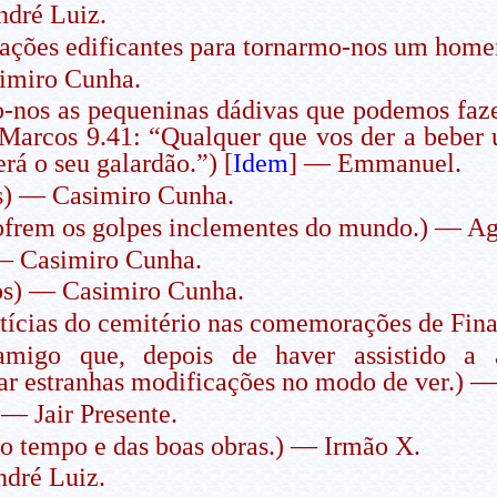
dré Luiz.
ções edificantes para tornarmo-nos um ho
imiro Cunha.
nos as pequeninas dádivas que podemos fazer
 Marcos 9.41: “Qualquer que vos der a beb
rá o seu galardão.”) [
Idem
] — Emmanuel.
s) — Casimiro Cunha.
ofrem os golpes inclementes do mundo.) — Ag
— Casimiro Cunha.
sos) — Casimiro Cunha.
tícias do cemitério nas comemorações de Fin
go que, depois de haver assistido a al
star estranhas modificações no modo de ver.) 
 — Jair Presente.
o tempo e das boas obras.) — Irmão X.
dré Luiz.