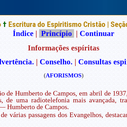
o
†
Escritura do Espiritismo Cristão | Seç
Índice
|
Princípio
|
Continuar
Informações espíritas
vertência.
|
Conselho.
|
Consultas espi
(
AFORISMOS
)
o de Humberto de Campos, em abril de 1937,
os, de uma radiotelefonia mais avançada, t
) — Humberto de Campos.
de várias passagens dos Evangelhos, destaca