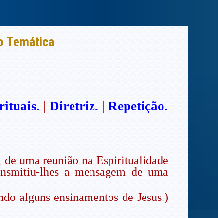
ão Temática
rituais.
|
Diretriz.
|
Repetição.
 de uma reunião na Espiritualidade
ransmitiu-lhes a mensagem de uma
ndo alguns ensinamentos de Jesus.)