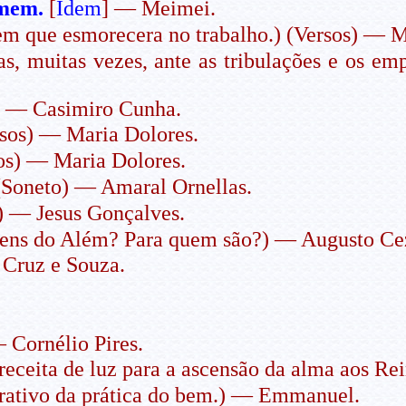
omem.
[
Idem
] — Meimei.
m que esmorecera no trabalho.) (Versos) — M
s, muitas vezes, ante as tribulações e os em
) — Casimiro Cunha.
sos) — Maria Dolores.
os) — Maria Dolores.
 (Soneto) — Amaral Ornellas.
) — Jesus Gonçalves.
ns do Além? Para quem são?) — Augusto Ce
Cruz e Souza.
 Cornélio Pires.
eceita de luz para a ascensão da alma aos R
ativo da prática do bem.) — Emmanuel.