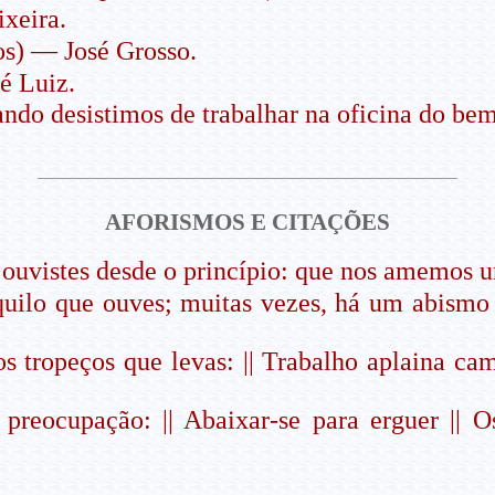
xeira.
os) — José Grosso.
 Luiz.
ndo desistimos de trabalhar na oficina do be
AFORISMOS E CITAÇÕES
ouvistes desde o princípio: que nos amemos un
uilo que ouves; muitas vezes, há um abismo 
s tropeços que levas: || Trabalho aplaina cam
r preocupação: || Abaixar-se para erguer |