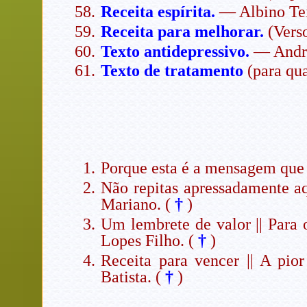
Receita espírita.
— Albino Tei
Receita para melhorar.
(Vers
Texto antidepressivo.
— André
Texto de tratamento
(para qua
Porque esta é a mensagem que 
Não repitas apressadamente aq
Mariano. (
†
)
Um lembrete de valor || Para o
Lopes Filho. (
†
)
Receita para vencer || A pio
Batista. (
†
)