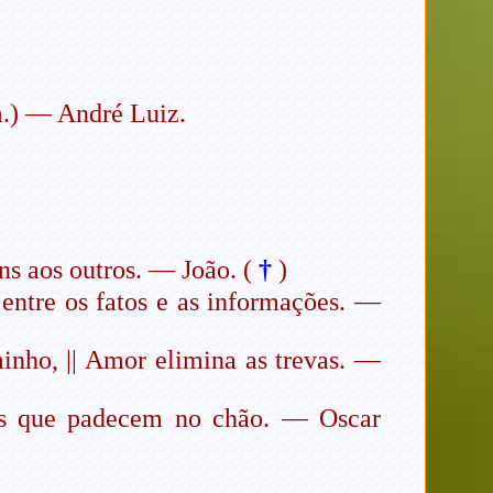
m.) — André Luiz.
s aos outros. — João. (
†
)
entre os fatos e as informações. —
inho, || Amor elimina as trevas.
—
| Os que padecem no chão. — Oscar