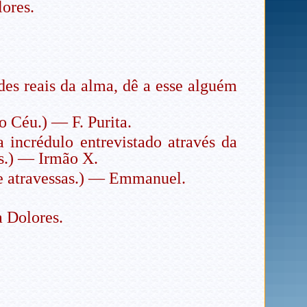
ores.
es reais da alma, dê a esse alguém
o Céu.) — F. Purita.
 incrédulo entrevistado através da
os.) — Irmão X.
ue atravessas.) — Emmanuel.
a Dolores.