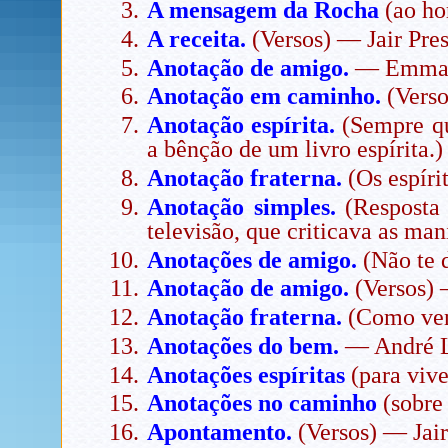
A mensagem da Rocha
(ao ho
A receita.
(Versos) — Jair Pres
Anotação de amigo.
— Emman
Anotação em caminho.
(Verso
Anotação espírita.
(Sempre qu
a bênção de um livro espírita.
Anotação fraterna.
(Os espíri
Anotação simples.
(Resposta 
televisão, que criticava as ma
Anotações de amigo.
(Não te 
Anotação de amigo.
(Versos) 
Anotação fraterna.
(Como venc
Anotações do bem.
— André L
Anotações espíritas
(para viv
Anotações no caminho
(sobre
Apontamento.
(Versos) — Jair