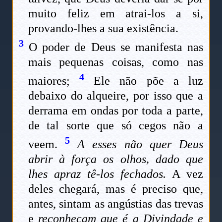
muito feliz em atrai-los a si,
provando-lhes a sua existência.
3
O poder de Deus se manifesta nas
mais pequenas coisas, como nas
4
maiores;
Ele não põe a luz
debaixo do alqueire, por isso que a
derrama em ondas por toda a parte,
de tal sorte que só cegos não a
5
veem.
A esses não quer Deus
abrir à força os olhos, dado que
lhes apraz tê-los fechados.
A vez
deles chegará, mas é preciso que,
antes, sintam as angústias das trevas
e
reconheçam que é a Divindade e