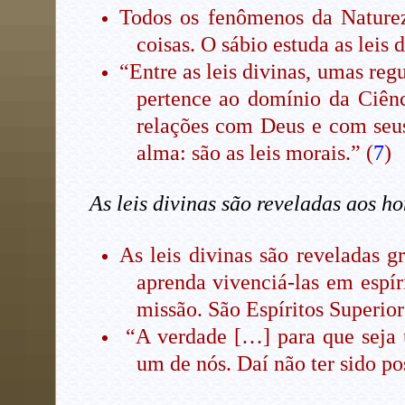
Todos os fenômenos da Naturez
coisas. O sábio estuda as leis 
“Entre as leis divinas, umas reg
pertence ao domínio da Ciên
relações com Deus e com seus
alma: são as leis morais.” (
7
)
As leis divinas são reveladas aos 
As leis divinas são reveladas 
aprenda vivenciá-las em esp
missão. São Espíritos Superio
“A verdade […] para que seja ú
um de nós. Daí não ter sido po