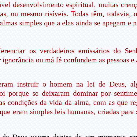
vel desenvolvimento espiritual, muitas crenç
das, ou mesmo risíveis. Todas têm, todavia, 
almas simples que a elas ainda se apegam e 
ferenciar os verdadeiros emissários do Sen
por ignorância ou má fé confundem as pessoas 
eram instruir o homem na lei de Deus, a
, foi porque se deixaram dominar por sentim
as condições da vida da alma, com as que re
que eram simples leis humanas, criadas para 
i de Deus ocorre dentro de um momento prec