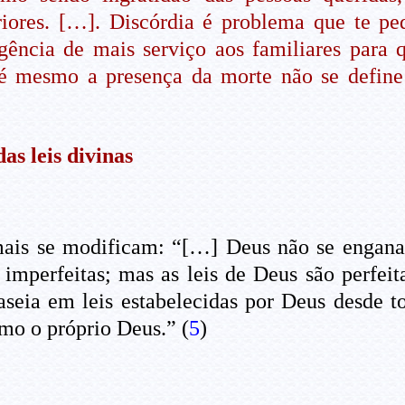
riores. […]. Discórdia é problema que te pe
ência de mais serviço aos familiares para q
até mesmo a presença da morte não se defin
as leis divinas
amais se modificam: “[…] Deus não se engan
m imperfeitas; mas as leis de Deus são perfei
aseia em leis estabelecidas por Deus desde t
mo o próprio Deus.” (
5
)