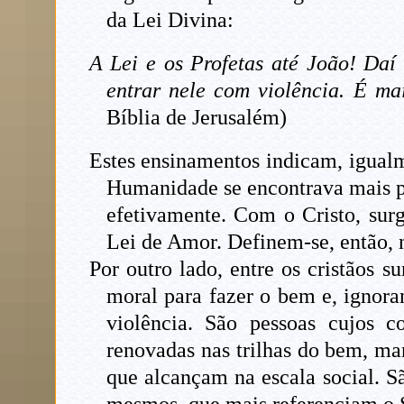
da Lei Divina:
A Lei e os Profetas até João! Da
entrar nele com violência. É mai
Bíblia de Jerusalém)
Estes ensinamentos indicam, igualm
Humanidade se encontrava mais p
efetivamente. Com o Cristo, sur
Lei de Amor. Definem-se, então, n
Por outro lado, entre os cristãos 
moral para fazer o bem e, ignoran
violência. São pessoas cujos c
renovadas nas trilhas do bem, ma
que alcançam na escala social. Sã
mesmos, que mais referenciam o S