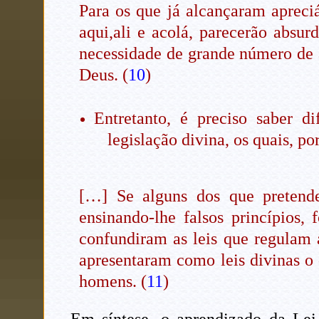
Para os que já alcançaram apreciá
aqui,ali e acolá, parecerão absur
necessidade de grande número de 
Deus.
(
10
)
Entretanto, é preciso saber di
legislação divina, os quais, 
[…] Se alguns dos que pretend
ensinando-lhe falsos princípios
confundiram as leis que regulam 
apresentaram como leis divinas o 
homens. (
11
)
Em síntese, o aprendizado da Le