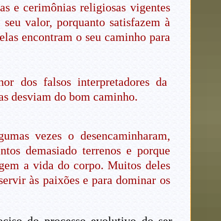
as e cerimônias religiosas vigentes
o seu valor, porquanto satisfazem à
nelas encontram o seu caminho para
hor dos falsos interpretadores da
e as desviam do bom caminho.
lgumas vezes o desencaminharam,
entos demasiado terrenos e porque
gem a vida do corpo. Muitos deles
servir às paixões e para dominar os
iso do processo evolutivo do ser