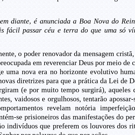
í em diante, é anunciada a Boa Nova do Rein
s fácil passar céu e terra do que uma só vír
ente, o poder renovador da mensagem cristã, v
reocupada em reverenciar Deus por meio de cu
ge uma nova era no horizonte evolutivo huma
ovas diretrizes para que a prática da Lei de D
surgiram (e por muito tempo surgirá), aqueles
tes, vaidosos e orgulhosos, tentarão apossar-
omportamentos revelam notória imperfeição
ntém-se prisioneiros das manifestações do per
o indivíduos que preferem os louvores dos ritu
enhor por palavras do que por ações.