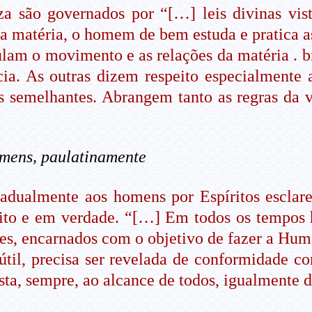
a são governados por “[…] leis divinas vist
da matéria, o homem de bem estuda e pratica as
ulam o movimento e as relações da matéria . bru
cia. As outras dizem respeito especialment
 semelhantes. Abrangem tanto as regras da v
homens, paulatinamente
gradualmente aos homens por Espíritos esclar
írito e em verdade. “[…] Em todos os tempos
res, encarnados com o objetivo de fazer a Hum
til, precisa ser revelada de conformidade c
sta, sempre, ao alcance de todos, igualmente d