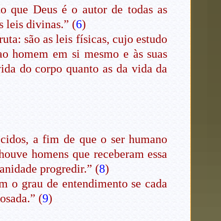
o que Deus é o autor de todas as
 leis divinas.” (
6
)
ta: são as leis físicas, cujo estudo
e ao homem em si mesmo e às suas
ida do corpo quanto as da vida da
ecidos, a fim de que o ser humano
 houve homens que receberam essa
anidade progredir.” (
8
)
om o grau de entendimento se cada
osada.” (
9
)