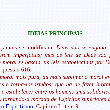
IDEIAS PRINCIPAIS
e jamais se modificam:
Deus não se engana. 
serem imperfeitas; mas as leis de Deus são
o moral se baseia em leis estabelecidas por 
, questão 616.
 moral mais pura, da mais sublime: a moral e
s e torná-los irmãos; que há de fazer brota
 e estabelecer entre os homens uma solidari
, tornando-a morada de Espíritos superiores 
o Espiritismo
. Capítulo I, item 9.