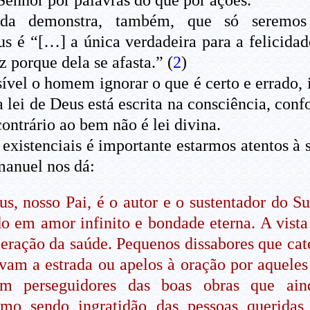
da demonstra, também, que só seremos v
s é “[…] a única verdadeira para a felicida
iz porque dela se afasta.” (
2
)
ível o homem ignorar o que é certo e errado,
a lei de Deus está escrita na consciência, conf
contrário ao bem não é lei divina.
xistenciais é importante estarmos atentos à s
anuel nos dá:
Deus, nosso Pai, é o autor e o sustentador d
o em amor infinito e bondade eterna. A vista
eração da saúde. Pequenos dissabores que cate
ivam a estrada ou apelos à oração por aquel
em perseguidores das boas obras que ai
omo sendo ingratidão das pessoas queridas