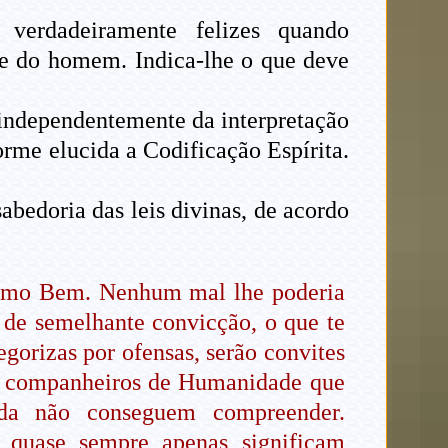
erdadeiramente felizes quando
de do homem. Indica-lhe o que deve
 independentemente da interpretação
orme elucida a Codificação Espírita.
abedoria das leis divinas, de acordo
o Sumo Bem. Nenhum mal lhe poderia
 de semelhante convicção, o que te
gorizas por ofensas, serão convites
es companheiros de Humanidade que
nda não conseguem compreender.
, quase sempre apenas significam