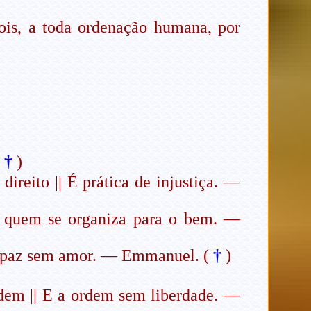
pois, a toda ordenação humana, por
(
†
)
direito || É prática de injustiça. —
e quem se organiza para o bem. —
a paz sem amor. — Emmanuel. (
†
)
ordem || E a ordem sem liberdade. —