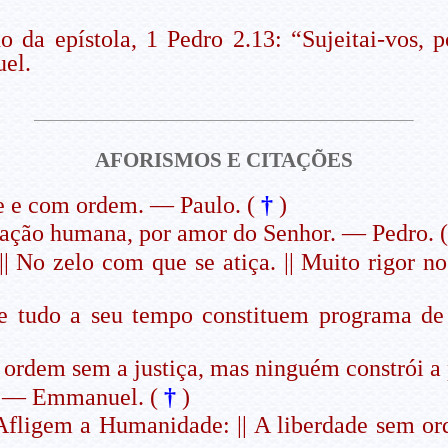
o da epístola, 1 Pedro 2.13: “Sujeitai-vos, 
el.
AFORISMOS E CITAÇÕES
e e com ordem. — Paulo. (
†
)
enação humana, por amor do Senhor. — Pedro. 
 No zelo com que se atiça. || Muito rigor no 
 e tudo a seu tempo constituem programa d
 ordem sem a justiça, mas ninguém constrói 
. — Emmanuel. (
†
)
|| Afligem a Humanidade: || A liberdade sem 