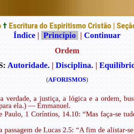
o
†
Escritura do Espiritismo Cristão | Seç
Índice
|
Princípio
|
Continuar
Ordem
S:
Autoridade.
|
Disciplina.
|
Equilíbrio
(
AFORISMOS
)
 verdade, a justiça, a lógica e a ordem, bu
r para ela.) — Emmanuel.
e Paulo, 1 Coríntios, 14.10: “Mas faça-se 
a passagem de Lucas 2.5: “A fim de alistar-s