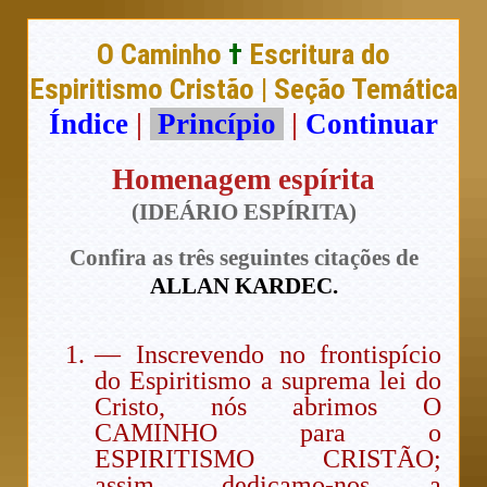
O Caminho
†
Escritura do
Espiritismo Cristão | Seção Temática
Índice
|
Princípio
|
Continuar
Homenagem espírita
(IDEÁRIO ESPÍRITA)
Confira as três seguintes citações de
ALLAN KARDEC.
— Inscrevendo no frontispício
do Espiritismo a suprema lei do
Cristo, nós abrimos O
CAMINHO para o
ESPIRITISMO CRISTÃO;
assim, dedicamo-nos a