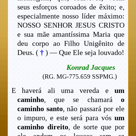
seus esforços coroados de êxito; e,
especialmente nosso líder máximo:
NOSSO SENHOR JESUS CRISTO
e sua mãe amantíssima Maria que
deu corpo ao Filho Unigênito de
Deus. (
†
) — Que Ele seja louvado!
Konrad Jacques
(RG. MG-775.659 SSPMG.)
E haverá ali uma vereda e
um
caminho
, que se chamará
o
caminho santo
, não passará por ele
o impuro, e este será para vós
um
caminho direito
, de sorte que por
ele andem os loucos sem se