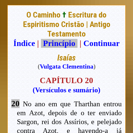
O Caminho
†
Escritura do
Espiritismo Cristão | Antigo
Testamento
Índice
|
Princípio
|
Continuar
Isaías
(
Vulgata Clementina
)
CAPÍTULO 20
(Versículos e sumário)
20
No ano em que Tharthan entrou
em Azot, depois de o ter enviado
Sargon, rei dos Assírios, e pelejado
contra Azot, e havendo-a já