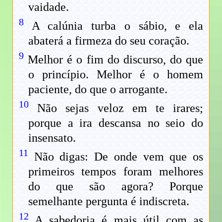
vaidade.
8
A calúnia turba o sábio, e ela
abaterá a firmeza do seu coração.
9
Melhor é o fim do discurso, do que
o princípio. Melhor é o homem
paciente, do que o arrogante.
10
Não sejas veloz em te irares;
porque a ira descansa no seio do
insensato.
11
Não digas: De onde vem que os
primeiros tempos foram melhores
do que são agora? Porque
semelhante pergunta é indiscreta.
12
A sabedoria é mais útil com as