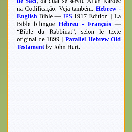
de Saci
, da qual se serviu Allan Kardec
na Codificação. Veja também:
Hebrew -
English
Bible —
JPS
1917 Edition. | La
Bible bilingue
Hébreu - Français
—
“Bible du Rabbinat”, selon le texte
original de 1899 |
Parallel Hebrew Old
Testament
by John Hurt.