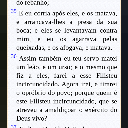
do rebanho;
35
E eu corria após eles, e os matava,
e arrancava-lhes a presa da sua
boca; e eles se levantavam contra
mim, e eu os agarrava pelas
queixadas, e os afogava, e matava.
36
Assim também eu teu servo matei
um leão, e um urso; e o mesmo que
fiz a eles, farei a esse Filisteu
incircuncidado. Agora irei, e tirarei
o opróbrio do povo; porque quem é
este Filisteu incircuncidado, que se
atreveu a amaldiçoar o exército do
Deus vivo?
37