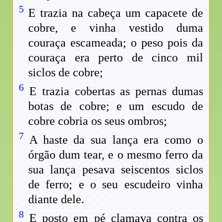
5
E trazia na cabeça um capacete de
cobre, e vinha vestido duma
couraça escameada; o peso pois da
couraça era perto de cinco mil
siclos de cobre;
6
E trazia cobertas as pernas dumas
botas de cobre; e um escudo de
cobre cobria os seus ombros;
7
A haste da sua lança era como o
órgão dum tear, e o mesmo ferro da
sua lança pesava seiscentos siclos
de ferro; e o seu escudeiro vinha
diante dele.
8
E posto em pé clamava contra os