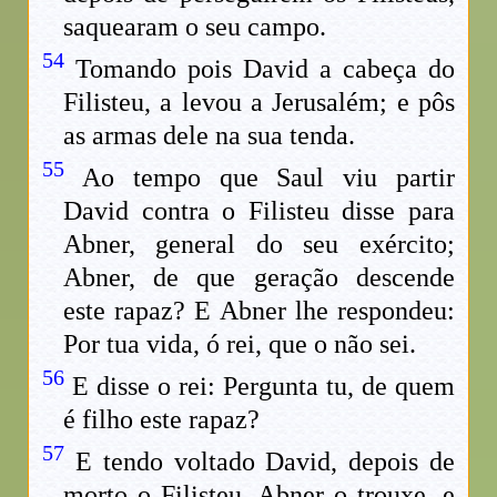
saquearam o seu campo.
54
Tomando pois David a cabeça do
Filisteu, a levou a Jerusalém; e pôs
as armas dele na sua tenda.
55
Ao tempo que Saul viu partir
David contra o Filisteu disse para
Abner, general do seu exército;
Abner, de que geração descende
este rapaz? E Abner lhe respondeu:
Por tua vida, ó rei, que o não sei.
56
E disse o rei: Pergunta tu, de quem
é filho este rapaz?
57
E tendo voltado David, depois de
morto o Filisteu, Abner o trouxe, e