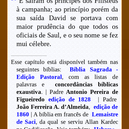
E saíram os príncipes dos Filisteus
à campanha; ao princípio porém da
sua saída David se portava com
maior prudência do que todos os
oficiais de Saul, e o seu nome se fez
mui célebre.
Esse capítulo está disponível também nas
seguintes bíblias:
Bíblia Sagrada -
Edição Pastoral
, com as listas de
palavras e
concordâncias bíblicas
exaustiva
. | Padre
Antonio Pereira de
Figueiredo
edição de 1828
| Padre
João Ferreira A. d’Almeida
,
edição de
1860
| A bíblia em francês de
Lemaistre
de Saci
, da qual se serviu Allan Kardec