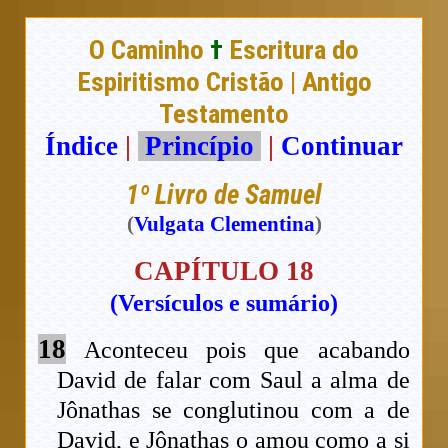
O Caminho
†
Escritura do
Espiritismo Cristão | Antigo
Testamento
Índice
|
Princípio
|
Continuar
1º Livro de Samuel
(
Vulgata Clementina
)
CAPÍTULO 18
(Versículos e sumário)
18
Aconteceu pois que acabando
David de falar com Saul a alma de
Jônathas se conglutinou com a de
David, e Jônathas o amou como a si