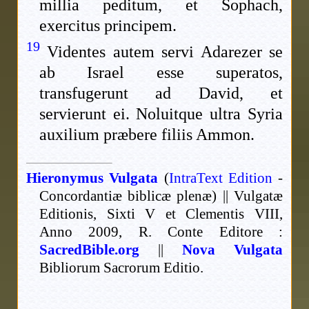
millia peditum, et Sophach,
exercitus principem.
19
Videntes autem servi Adarezer se
ab Israel esse superatos,
transfugerunt ad David, et
servierunt ei. Noluitque ultra Syria
auxilium præbere filiis Ammon.
Hieronymus Vulgata
(
IntraText Edition
-
Concordantiæ biblicæ plenæ) || Vulgatæ
Editionis, Sixti V et Clementis VIII,
Anno 2009, R. Conte Editore :
SacredBible.org
||
Nova Vulgata
Bibliorum Sacrorum Editio.