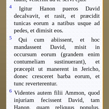
4
Igitur Hanon pueros David
decalvavit, et rasit, et præcidit
tunicas eorum a natibus usque ad
pedes, et dimisit eos.
5
Qui cum abiissent, et hoc
mandassent David, misit in
occursum eorum (grandem enim
contumeliam sustinuerant), et
præcepit ut manerent in Jericho,
donec cresceret barba eorum, et
tunc reverterentur.
6
Videntes autem filii Ammon, quod
injuriam fecissent David, tam
Hanon, quam reliquus populus,