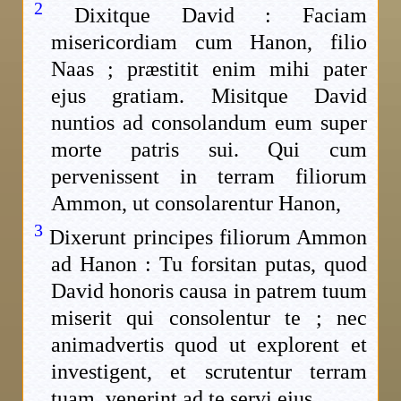
2
Dixitque David : Faciam
misericordiam cum Hanon, filio
Naas ; præstitit enim mihi pater
ejus gratiam. Misitque David
nuntios ad consolandum eum super
morte patris sui. Qui cum
pervenissent in terram filiorum
Ammon, ut consolarentur Hanon,
3
Dixerunt principes filiorum Ammon
ad Hanon : Tu forsitan putas, quod
David honoris causa in patrem tuum
miserit qui consolentur te ; nec
animadvertis quod ut explorent et
investigent, et scrutentur terram
tuam, venerint ad te servi ejus.