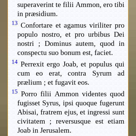
superaverint te filii Ammon, ero tibi
in præsidium.
13
Confortare et agamus viriliter pro
populo nostro, et pro urbibus Dei
nostri ; Dominus autem, quod in
conspectu suo bonum est, faciet.
14
Perrexit ergo Joab, et populus qui
cum eo erat, contra Syrum ad
prælium ; et fugavit eos.
15
Porro filii Ammon videntes quod
fugisset Syrus, ipsi quoque fugerunt
Abisai, fratrem ejus, et ingressi sunt
civitatem ; reversusque est etiam
Joab in Jerusalem.