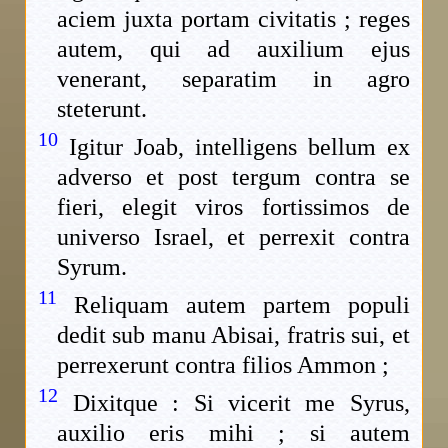
aciem juxta portam civitatis ; reges
autem, qui ad auxilium ejus
venerant, separatim in agro
steterunt.
10
Igitur Joab, intelligens bellum ex
adverso et post tergum contra se
fieri, elegit viros fortissimos de
universo Israel, et perrexit contra
Syrum.
11
Reliquam autem partem populi
dedit sub manu Abisai, fratris sui, et
perrexerunt contra filios Ammon ;
12
Dixitque : Si vicerit me Syrus,
auxilio eris mihi ; si autem