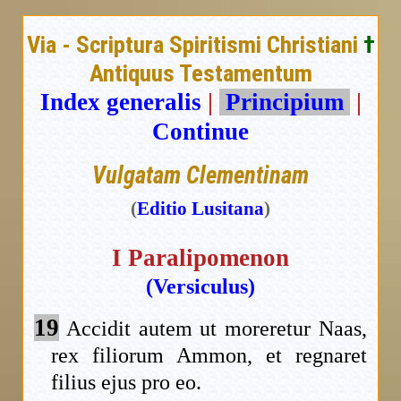
Via - Scriptura Spiritismi Christiani
†
Antiquus Testamentum
Index generalis
|
Principium
|
Continue
Vulgatam Clementinam
(
Editio Lusitana
)
I Paralipomenon
(Versiculus)
19
Accidit autem ut moreretur Naas,
rex filiorum Ammon, et regnaret
filius ejus pro eo.