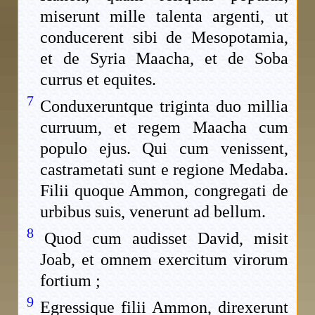
miserunt mille talenta argenti, ut
conducerent sibi de Mesopotamia,
et de Syria Maacha, et de Soba
currus et equites.
7
Conduxeruntque triginta duo millia
curruum, et regem Maacha cum
populo ejus. Qui cum venissent,
castrametati sunt e regione Medaba.
Filii quoque Ammon, congregati de
urbibus suis, venerunt ad bellum.
8
Quod cum audisset David, misit
Joab, et omnem exercitum virorum
fortium ;
9
Egressique filii Ammon, direxerunt