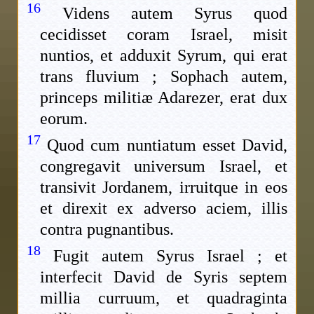
16
Videns autem Syrus quod
cecidisset coram Israel, misit
nuntios, et adduxit Syrum, qui erat
trans fluvium ; Sophach autem,
princeps militiæ Adarezer, erat dux
eorum.
17
Quod cum nuntiatum esset David,
congregavit universum Israel, et
transivit Jordanem, irruitque in eos
et direxit ex adverso aciem, illis
contra pugnantibus.
18
Fugit autem Syrus Israel ; et
interfecit David de Syris septem
millia curruum, et quadraginta