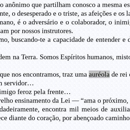
igo anônimo que partilham conosco a mesma es
ente, o desesperado e o triste, as afeições e o
ano, é o adversário e o colaborador, o inimi
am por nossos instrutores.
mo, buscando-te a capacidade de entender e 
sidem na Terra. Somos Espíritos humanos, mist
que nos encontramos, traz uma
auréola
de rei 
um servidor…
nimigo feroz pela frente…
 velho ensinamento da Lei — “ama o próximo
dadeiramente, encontra mil meios de auxiliar
ece diante do coração, por abençoado caminho d