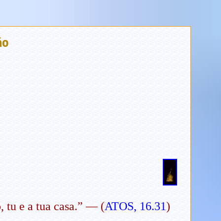
ão
, tu e a tua casa.” — (
ATOS, 16.31
)