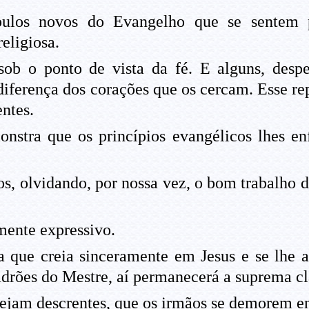
pulos novos do Evangelho que se sentem p
eligiosa.
ob o ponto de vista da fé. E alguns, desp
diferença dos corações que os cercam. Esse re
ntes.
nstra que os princípios evangélicos lhes enf
ios, olvidando, por nossa vez, o bom trabalho d
mente expressivo.
 que creia sinceramente em Jesus e se lhe a
rões do Mestre, aí permanecerá a suprema cla
ejam descrentes, que os irmãos se demorem en