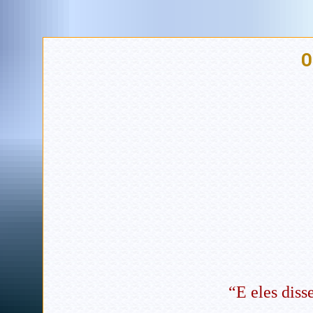
O
“E eles diss