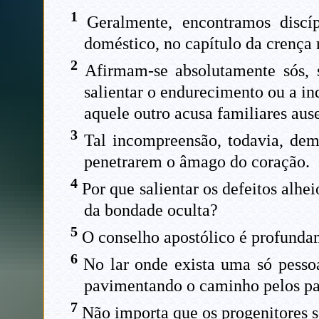
1
Geralmente, encontramos discí
doméstico, no capítulo da crença r
2
Afirmam-se absolutamente sós, s
salientar o endurecimento ou a in
aquele outro acusa familiares ause
3
Tal incompreensão, todavia, demo
penetrarem o âmago do coração.
4
Por que salientar os defeitos alhe
da bondade oculta?
5
O conselho apostólico é profunda
6
No lar onde exista uma só pessoa
pavimentando o caminho pelos pad
7
Não importa que os progenitores s