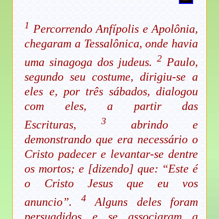
1
Percorrendo Anfípolis e Apolônia,
chegaram a Tessalônica, onde havia
2
uma sinagoga dos judeus.
Paulo,
segundo seu costume, dirigiu-se a
eles e, por três sábados, dialogou
com eles, a partir das
3
Escrituras,
abrindo e
demonstrando que era necessário o
Cristo padecer e levantar-se dentre
os mortos; e [dizendo] que: “Este é
o Cristo Jesus que eu vos
4
anuncio”.
Alguns deles foram
persuadidos e se associaram a