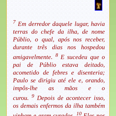
7
Em derredor daquele lugar, havia
terras do chefe da ilha, de nome
Públio, o qual, após nos receber,
durante três dias nos hospedou
8
amigavelmente.
E sucedeu que o
pai de Públio estava deitado,
acometido de febres e disenteria;
Paulo se dirigiu até ele e, orando,
impôs-lhe as mãos e o
9
curou.
Depois de acontecer isso,
os demais enfermos da ilha também
10
vinham e eram curados.
Eles nos