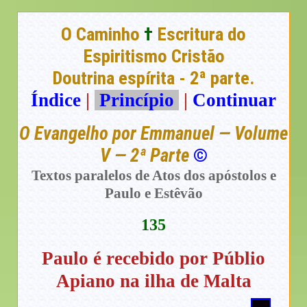
O Caminho
†
Escritura do
Espiritismo Cristão
Doutrina espírita - 2ª parte.
Índice
|
Princípio
|
Continuar
O Evangelho por Emmanuel — Volume
V — 2ª Parte
©
Textos paralelos de Atos dos apóstolos e
Paulo e Estêvão
135
Paulo é recebido por Públio
Apiano na ilha de Malta