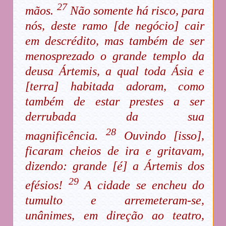
27
mãos.
Não somente há risco, para
nós, deste ramo [de negócio] cair
em descrédito, mas também de ser
menosprezado o grande templo da
deusa Ártemis, a qual toda Ásia e
[terra] habitada adoram, como
também de estar prestes a ser
derrubada da sua
28
magnificência.
Ouvindo [isso],
ficaram cheios de ira e gritavam,
dizendo: grande [é] a Ártemis dos
29
efésios!
A cidade se encheu do
tumulto e arremeteram-se,
unânimes, em direção ao teatro,