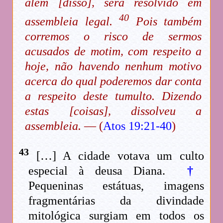
além [disso], será resolvido em
40
assembleia legal.
Pois também
corremos o risco de sermos
acusados de motim, com respeito a
hoje, não havendo nenhum motivo
acerca do qual poderemos dar conta
a respeito deste tumulto. Dizendo
estas [coisas], dissolveu a
assembleia.
— (
Atos 19:21-40
)
43
[…] A cidade votava um culto
especial à deusa Diana.
†
Pequeninas estátuas, imagens
fragmentárias da divindade
mitológica surgiam em todos os