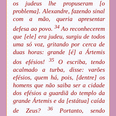
os judeus lhe propuseram [o
problema]. Alexandre, fazendo sinal
com a mão, queria apresentar
34
defesa ao povo.
Ao reconhecerem
que [ele] era judeu, surgiu de todos
uma só voz, gritando por cerca de
duas horas: grande [é] a Ártemis
35
dos efésios!
O escriba, tendo
acalmado a turba, disse: varões
efésios, quem há, pois, [dentre] os
homens que não saiba ser a cidade
dos efésios a guardiã do templo da
grande Ártemis e da [estátua] caída
36
de Zeus?
Portanto, sendo