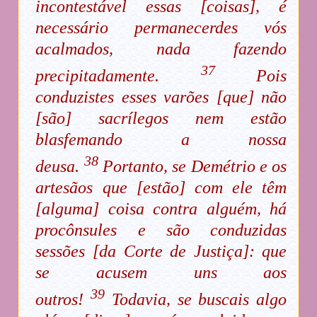
incontestável essas [coisas], é
necessário permanecerdes vós
acalmados, nada fazendo
37
precipitadamente.
Pois
conduzistes esses varões [que] não
[são] sacrílegos nem estão
blasfemando a nossa
38
deusa.
Portanto, se Demétrio e os
artesãos que [estão] com ele têm
[alguma] coisa contra alguém, há
procônsules e são conduzidas
sessões [da Corte de Justiça]: que
se acusem uns aos
39
outros!
Todavia, se buscais algo