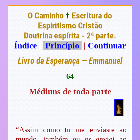
O Caminho
†
Escritura do
Espiritismo Cristão
Doutrina espírita - 2ª parte.
Índice
|
Princípio
|
Continuar
Livro da Esperança — Emmanuel
64
Médiuns de toda parte
“Assim como tu me enviaste ao
mundo, também eu os enviei ao