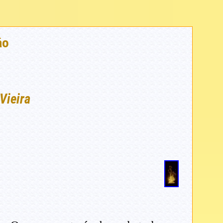
ão
Vieira