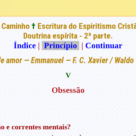
 Caminho
†
Escritura do Espiritismo Crist
Doutrina espírita - 2ª parte.
Índice
|
Princípio
|
Continuar
de amor — Emmanuel — F. C. Xavier / Waldo 
V
Obsessão
ão e correntes mentais?