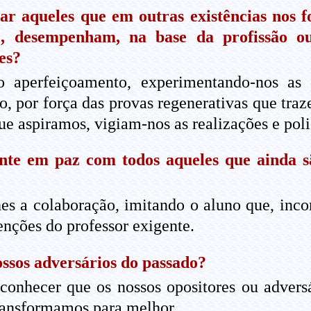
ar aqueles que em outras existências nos
e, desempenham, na base da profissão ou
es?
o aperfeiçoamento, experimentando-nos as 
o, por força das provas regenerativas que tr
ue aspiramos, vigiam-nos as realizações e pol
te em paz com todos aqueles que ainda sã
s a colaboração, imitando o aluno que, inco
enções do professor exigente.
ssos adversários do passado?
econhecer que os nossos opositores ou advers
transformamos para melhor.