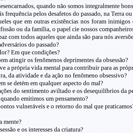
 desencarnados, quando não somos integralmente bon
frequência pelos desafetos do passado, na Terra ou 
eles que em outras existências nos foram inimigos
issão ou da família, o papel cie nossos companheiros
z com todos aqueles que ainda são para nós aversões 
dversários do passado?
alor? Em que condições?
em atingir os fenômenos deprimentes da obsessão?
e a própria vida mental para contribuir para as próp
vra, da atividade e da ação no fenômeno obsessivo?
em se detém em qualquer aspecto do mal?
ações do sentimento aviltado e os desequilíbrios da p
e quando emitimos um pensamento?
pontos vulneráveis e o retorno do mal que praticamos
da mente?
essão e os interesses da criatura?