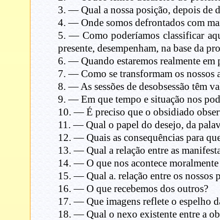
3. — Qual a nossa posição, depois de
4. — Onde somos defrontados com mais 
5. — Como poderíamos classificar aqu
presente, desempenham, na base da prof
6. — Quando estaremos realmente em pa
7. — Como se transformam os nossos a
8. — As sessões de desobsessão têm v
9. — Em que tempo e situação nos pod
10. — É preciso que o obsidiado observ
11. — Qual o papel do desejo, da pala
12. — Quais as consequências para qu
13. — Qual a relação entre as manifest
14. — O que nos acontece moralment
15. — Qual a. relação entre os nossos 
16. — O que recebemos dos outros?
17. — Que imagens reflete o espelho 
18. — Qual o nexo existente entre a obs