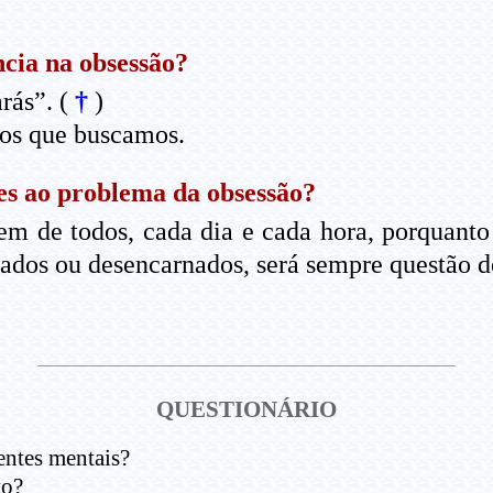
cia na obsessão?
rás”. (
†
)
os que buscamos.
es ao problema da obsessão?
m de todos, cada dia e cada hora, porquanto 
ados ou desencarnados, será sempre questão de
QUESTIONÁRIO
entes mentais?
to?