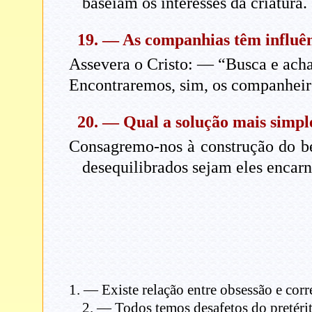
baseiam os interesses da criatura.
19. — As companhias têm influên
Assevera o Cristo: — “Busca e acha
Encontraremos, sim, os companheir
20. — Qual a solução mais simpl
Consagremo-nos à construção do be
desequilibrados sejam eles encarn
1. — Existe relação entre obsessão e corr
2. — Todos temos desafetos do pretéri