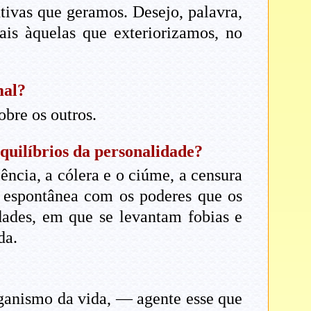
tivas que geramos. Desejo, palavra,
uais àquelas que exteriorizamos, no
mal?
obre os outros.
equilíbrios da personalidade?
ência, a cólera e o ciúme, a censura
o espontânea com os poderes que os
idades, em que se levantam fobias e
da.
ganismo da vida, — agente esse que