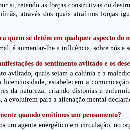
 si, retendo as forças construtivas ou destru
oímãs, através dos quais atraímos forças ig
ara quem se detém em qualquer aspecto do 
al, é aumentar-lhe a influência, sobre nós e s
nifestações do sentimento aviltado e os des
o aviltado, quais sejam a calúnia e a maledic
a licenciosidade, estabelecem a comunicaçã
ores da natureza, criando distonias e enferm
s, a evoluírem para a alienação mental declara
lmente quando emitimos um pensamento?
 um agente energético em circulação, no or