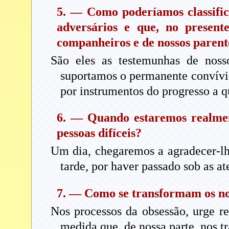
5. — Como poderíamos classific
adversários e que, no present
companheiros e de nossos parent
São eles as testemunhas de noss
suportamos o permanente convívi
por instrumentos do progresso a q
6. — Quando estaremos realmen
pessoas difíceis?
Um dia, chegaremos a agradecer-lhe
tarde, por haver passado sob as at
7. — Como se transformam os no
Nos processos da obsessão, urge r
medida que, de nossa parte, nos 