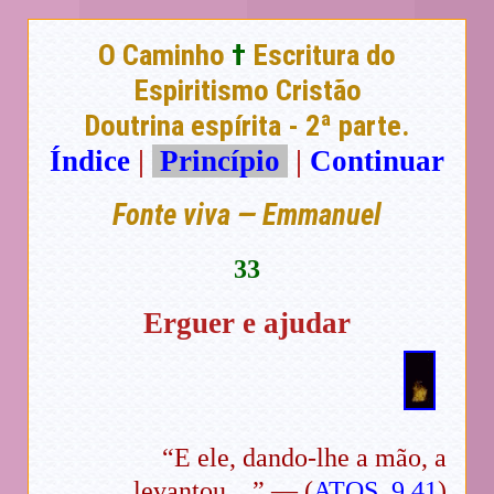
O Caminho
†
Escritura do
Espiritismo Cristão
Doutrina espírita - 2ª parte.
Índice
|
Princípio
|
Continuar
Fonte viva — Emmanuel
33
Erguer e ajudar
“E ele, dando-lhe a mão, a
levantou…” — (
ATOS, 9.41
)