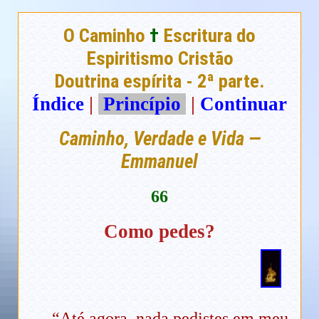
O Caminho
†
Escritura do
Espiritismo Cristão
Doutrina espírita - 2ª parte.
Índice
|
Princípio
|
Continuar
Caminho, Verdade e Vida —
Emmanuel
66
Como pedes?
“Até agora, nada pedistes em meu