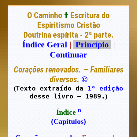
O Caminho
†
Escritura do
Espiritismo Cristão
Doutrina espírita - 2ª parte.
Índice Geral
|
Princípio
|
Continuar
Corações renovados. — Familiares
diversos.
©
Texto extraído da
1ª edição
(
desse livro — 1989.
)
n
Índice
(Capítulos)