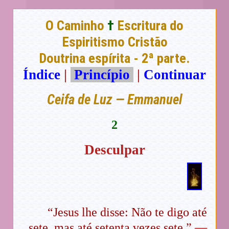
O Caminho
†
Escritura do
Espiritismo Cristão
Doutrina espírita - 2ª parte.
Índice
|
Princípio
|
Continuar
Ceifa de Luz — Emmanuel
2
Desculpar
“Jesus lhe disse: Não te digo até
sete, mas até setenta vezes sete.” —