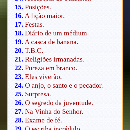
15.
Posições.
16.
A lição maior.
17.
Festas.
18.
Diário de um médium.
19.
A casca de banana.
20.
T.B.C.
21.
Religiões irmanadas.
22.
Pureza em branco.
23.
Eles viverão.
24.
O anjo, o santo e o pecador.
25.
Surpresa.
26.
O segredo da juventude.
27.
Na Vinha do Senhor.
28.
Exame de fé.
29.
O escriba incrédulo.