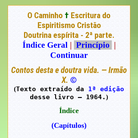
O Caminho
†
Escritura do
Espiritismo Cristão
Doutrina espírita - 2ª parte.
Índice Geral
|
Princípio
|
Continuar
Contos desta e doutra vida. — Irmão
X.
©
Texto extraído da
1ª edição
(
desse livro — 1964.
)
Índice
(Capítulos)