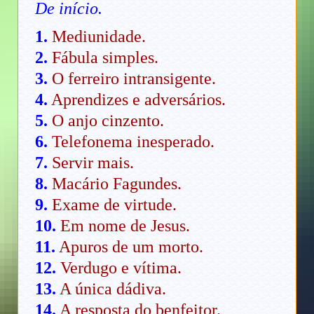
De início.
1.
Mediunidade.
2.
Fábula simples.
3.
O ferreiro intransigente.
4.
Aprendizes e adversários.
5.
O anjo cinzento.
6.
Telefonema inesperado.
7.
Servir mais.
8.
Macário Fagundes.
9.
Exame de virtude.
10.
Em nome de Jesus.
11.
Apuros de um morto.
12.
Verdugo e vítima.
13.
A única dádiva.
14.
A resposta do benfeitor.