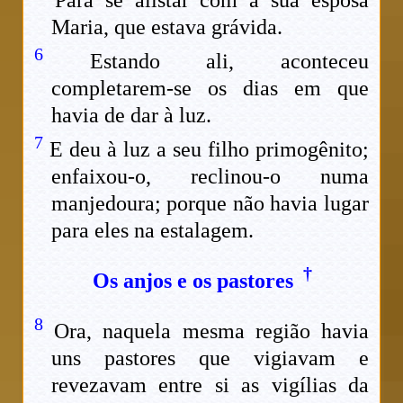
Para se alistar com a sua esposa
Maria, que estava grávida.
6
Estando ali, aconteceu
completarem-se os dias em que
havia de dar à luz.
7
E deu à luz a seu filho primogênito;
enfaixou-o, reclinou-o numa
manjedoura; porque não havia lugar
para eles na estalagem.
†
Os anjos e os pastores
8
Ora, naquela mesma região havia
uns pastores que vigiavam e
revezavam entre si as vigílias da