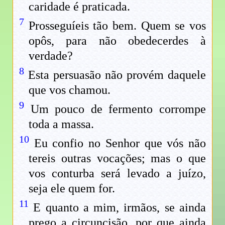
caridade é praticada.
7
Prosseguíeis tão bem. Quem se vos
opôs, para não obedecerdes à
verdade?
8
Esta persuasão não provém daquele
que vos chamou.
9
Um pouco de fermento corrompe
toda a massa.
10
Eu confio no Senhor que vós não
tereis outras vocações; mas o que
vos conturba será levado a juízo,
seja ele quem for.
11
E quanto a mim, irmãos, se ainda
prego a circuncisão, por que ainda