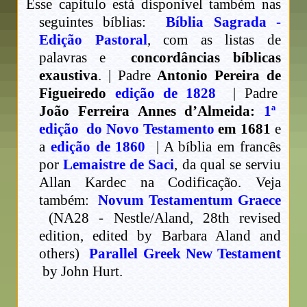
Esse capítulo está disponível também nas
seguintes bíblias:
Bíblia Sagrada -
Edição Pastoral
, com as listas de
palavras e
concordâncias bíblicas
exaustiva
. | Padre
Antonio Pereira de
Figueiredo
edição de 1828
| Padre
João Ferreira Annes d’Almeida:
1ª
edição do Novo Testamento
em 1681
e
a
edição de 1860
| A bíblia em francês
por
Lemaistre de Saci
, da qual se serviu
Allan Kardec na Codificação. Veja
também:
Novum Testamentum Graece
(NA28 - Nestle/Aland, 28th revised
edition, edited by Barbara Aland and
others)
Parallel Greek New Testament
by John Hurt.