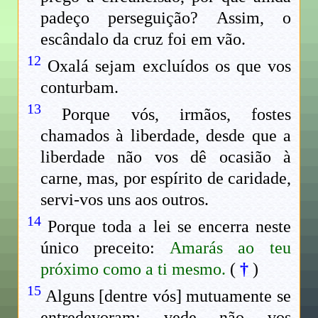
padeço perseguição? Assim, o
escândalo da cruz foi em vão.
12
Oxalá sejam excluídos os que vos
conturbam.
13
Porque vós, irmãos, fostes
chamados à liberdade, desde que a
liberdade não vos dê ocasião à
carne, mas, por espírito de caridade,
servi-vos uns aos outros.
14
Porque toda a lei se encerra neste
único preceito:
Amarás ao teu
próximo como a ti mesmo.
(
†
)
15
Alguns [dentre vós] mutuamente se
entredevoram; vede não vos