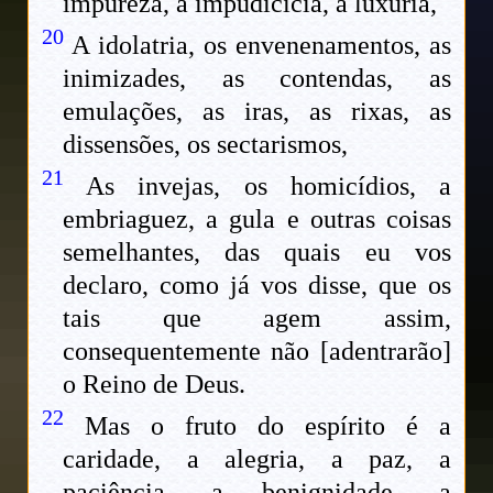
impureza, a impudicícia, a luxúria,
20
A idolatria, os envenenamentos, as
inimizades, as contendas, as
emulações, as iras, as rixas, as
dissensões, os sectarismos,
21
As invejas, os homicídios, a
embriaguez, a gula e outras coisas
semelhantes, das quais eu vos
declaro, como já vos disse, que os
tais que agem assim,
consequentemente não [adentrarão]
o Reino de Deus.
22
Mas o fruto do espírito é a
caridade, a alegria, a paz, a
paciência, a benignidade, a