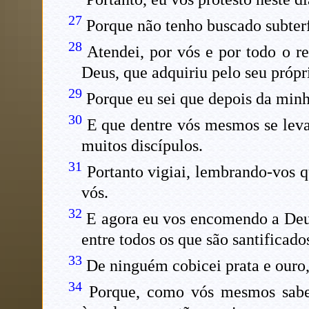
27
Porque não tenho buscado subterf
28
Atendei, por vós e por todo o re
Deus, que adquiriu pelo seu própr
29
Porque eu sei que depois da minh
30
E que dentre vós mesmos se leva
muitos discípulos.
31
Portanto vigiai, lembrando-vos q
vós.
32
E agora eu vos encomendo a Deus 
entre todos os que são santificado
33
De ninguém cobicei prata e ouro,
34
Porque, como vós mesmos sabei