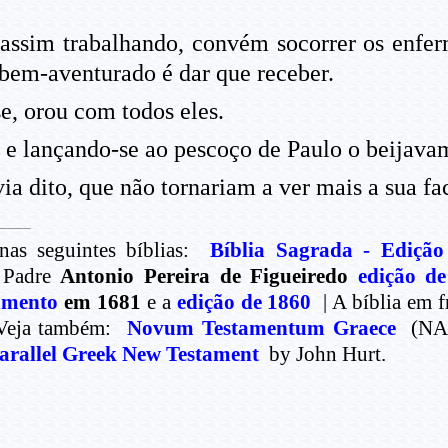
assim trabalhando, convém socorrer os enfer
 bem-aventurado é dar que receber.
e, orou com todos eles.
 e lançando-se ao pescoço de Paulo o beijava
a dito, que não tornariam a ver mais a sua fa
nas seguintes bíblias:
Bíblia Sagrada - Edição
| Padre
Antonio Pereira de Figueiredo
edição d
amento
em 1681
e a
edição de 1860
| A bíblia em f
 Veja também:
Novum Testamentum Graece
(NA28
arallel Greek New Testament
by John Hurt.