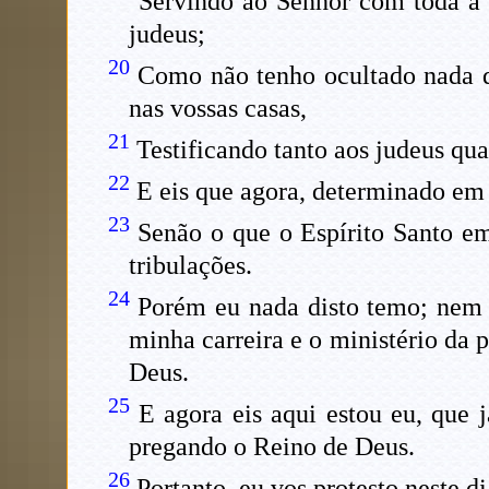
Servindo ao Senhor com toda a 
judeus;
20
Como não tenho ocultado nada qu
nas vossas casas,
21
Testificando tanto aos judeus qua
22
E eis que agora, determinado em 
23
Senão o que o Espírito Santo em
tribulações.
24
Porém eu nada disto temo; nem 
minha carreira e o ministério da 
Deus.
25
E agora eis aqui estou eu, que j
pregando o Reino de Deus.
26
Portanto, eu vos protesto neste d