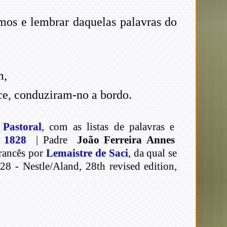
mos e lembrar daquelas palavras do
m,
ce, conduziram-no a bordo.
 Pastoral
, com as listas de palavras e
e 1828
| Padre
João Ferreira Annes
rancês por
Lemaistre de Saci
, da qual se
 - Nestle/Aland, 28th revised edition,