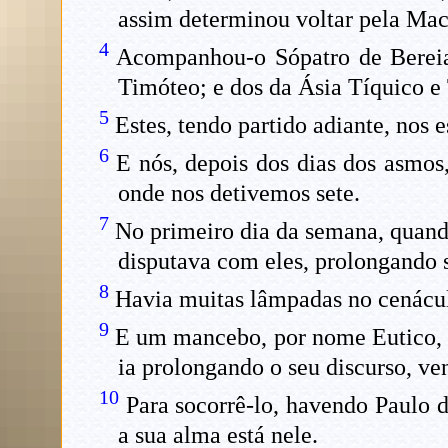
assim determinou voltar pela Mac
4
Acompanhou-o Sópatro de Bereia, 
Timóteo; e dos da Ásia Tíquico e
5
Estes, tendo partido adiante, nos
6
E nós, depois dos dias dos asmos,
onde nos detivemos sete.
7
No primeiro dia da semana, quando 
disputava com eles, prolongando s
8
Havia muitas lâmpadas no cenácul
9
E um mancebo, por nome Eutico, q
ia prolongando o seu discurso, ven
10
Para socorrê-lo, havendo Paulo de
a sua alma está nele.