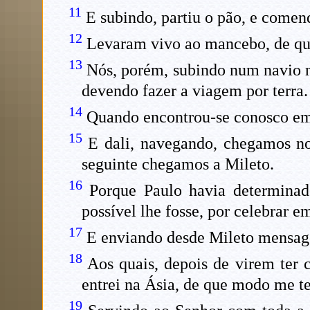
11
E subindo, partiu o pão, e comendo
12
Levaram vivo ao mancebo, de qu
13
Nós, porém, subindo num navio na
devendo fazer a viagem por terra.
14
Quando encontrou-se conosco em 
15
E dali, navegando, chegamos no
seguinte chegamos a Mileto.
16
Porque Paulo havia determinado
possível lhe fosse, por celebrar e
17
E enviando desde Mileto mensagei
18
Aos quais, depois de virem ter c
entrei na Ásia, de que modo me t
19