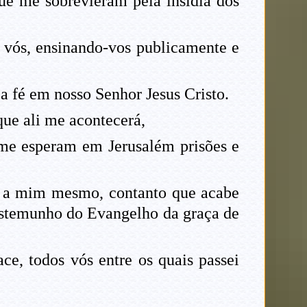
e me sobrevieram pela insídia dos
 vós, ensinando-vos publicamente e
a fé em nosso Senhor Jesus Cristo.
que ali me acontecerá,
 me esperam em Jerusalém prisões e
e a mim mesmo, contanto que acabe
 testemunho do Evangelho da graça de
ce, todos vós entre os quais passei