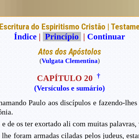
Escritura do Espiritismo Cristão | Testam
Índice
|
Princípio
|
Continuar
Atos dos Apóstolos
(
Vulgata Clementina
)
†
CAPÍTULO 20
(Versículos e sumário)
amando Paulo aos discípulos e fazendo-lhes 
ônia.
 de os ter exortado ali com muitas palavras, 
lhe foram armadas ciladas pelos judeus, estan