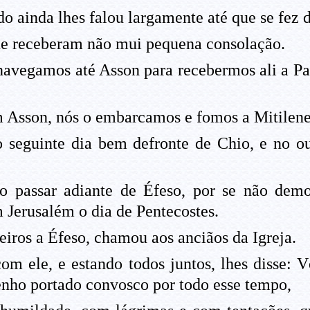
 ainda lhes falou largamente até que se fez di
e receberam não mui pequena consolação.
vegamos até Asson para recebermos ali a Paul
Asson, nós o embarcamos e fomos a Mitilene
 seguinte dia bem defronte de Chio, e no o
 passar adiante de Éfeso, por se não demor
m Jerusalém o dia de Pentecostes.
ros a Éfeso, chamou aos anciãos da Igreja.
om ele, e estando todos juntos, lhes disse: V
enho portado convosco por todo esse tempo,