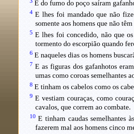
3
E do fumo do poço saíram gafanhoto
4
E lhes foi mandado que não fize
somente aos homens que não têm o 
5
E lhes foi concedido, não que o
tormento do escorpião quando fe
6
E naqueles dias os homens buscarão
7
E as figuras dos gafanhotos eram 
umas como coroas semelhantes ao 
8
E tinham os cabelos como os cabel
9
E vestiam couraças, como couraça
cavalos, que correm ao combate.
10
E tinham caudas semelhantes às 
fazerem mal aos homens cinco me