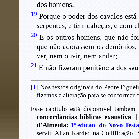
dos homens.
19
Porque o poder dos cavalos está 
serpentes, e têm cabeças, e com e
20
E os outros homens, que não for
que não adorassem os demônios, e
ver, nem ouvir, nem andar;
21
E não fizeram penitência dos seu
[1]
Nos textos originais do Padre Figuei
fizemos a alteração para se conformar
Esse capítulo está disponível também 
concordâncias bíblicas exaustiva
. 
d’Almeida:
1ª edição do Novo Test
serviu Allan Kardec na Codificação.