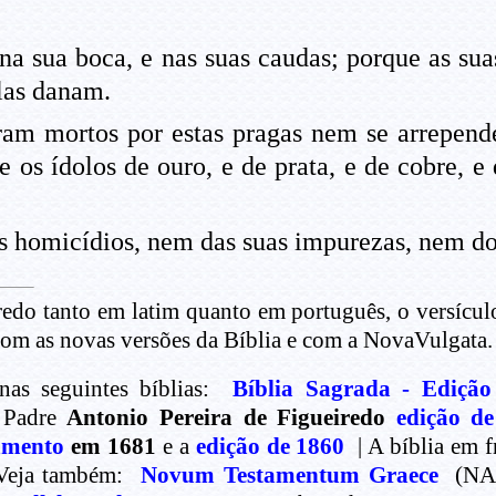
na sua boca, e nas suas caudas; porque as s
las danam.
am mortos por estas pragas nem se arrepend
 os ídolos de ouro, e de prata, e de cobre, 
s homicídios, nem das suas impurezas, nem dos
redo tanto em latim quanto em português, o versícul
 com as novas versões da Bíblia e com a NovaVulgata.
nas seguintes bíblias:
Bíblia Sagrada - Edição
| Padre
Antonio Pereira de Figueiredo
edição d
amento
em 1681
e a
edição de 1860
| A bíblia em f
 Veja também:
Novum Testamentum Graece
(NA28