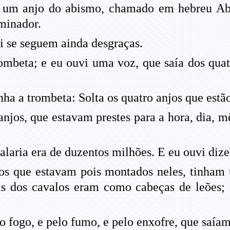
i um anjo do abismo, chamado em hebreu Ab
minador.
ui se seguem ainda desgraças.
beta; e eu ouvi uma voz, que saía dos quatr
nha a trombeta: Solta os quatro anjos que estã
jos, que estavam prestes para a hora, dia, m
laria era de duzentos milhões. E eu ouvi dize
 os que estavam pois montados neles, tinham 
ças dos cavalos eram como cabeças de leões; 
elo fogo, e pelo fumo, e pelo enxofre, que saíam