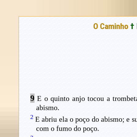
O Caminho
†
9
E o quinto anjo tocou a trombeta
abismo.
2
E abriu ela o poço do abismo; e s
com o fumo do poço.