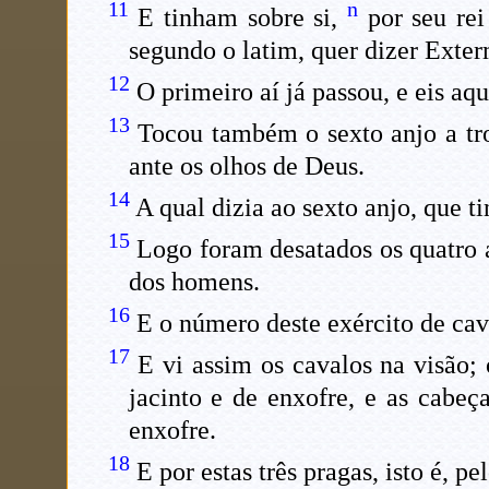
11
n
E tinham sobre si,
por seu re
segundo o latim, quer dizer Exter
12
O primeiro aí já passou, e eis aq
13
Tocou também o sexto anjo a trom
ante os olhos de Deus.
14
A qual dizia ao sexto anjo, que ti
15
Logo foram desatados os quatro an
dos homens.
16
E o número deste exército de cava
17
E vi assim os cavalos na visão;
jacinto e de enxofre, e as cabe
enxofre.
18
E por estas três pragas, isto é, p