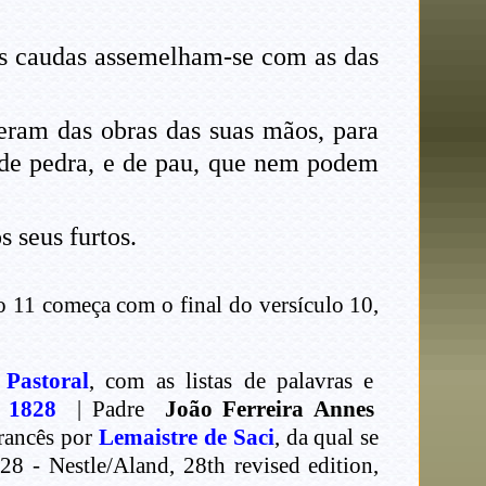
uas caudas assemelham-se com as das
eram das obras das suas mãos, para
e de pedra, e de pau, que nem podem
 seus furtos.
o 11 começa com o final do versículo 10,
 Pastoral
, com as listas de palavras e
e 1828
| Padre
João Ferreira Annes
rancês por
Lemaistre de Saci
, da qual se
 - Nestle/Aland, 28th revised edition,