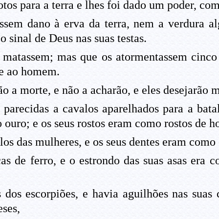
s para a terra e lhes foi dado um poder, como
ssem dano à erva da terra, nem a verdura a
sinal de Deus nas suas testas.
s matassem; mas que os atormentassem cinco
re ao homem.
 a morte, e não a acharão, e eles desejarão mo
parecidas a cavalos aparelhados para a bata
ouro; e os seus rostos eram como rostos de 
os das mulheres, e os seus dentes eram como o
s de ferro, e o estrondo das suas asas era c
dos escorpiões, e havia aguilhões nas suas c
ses,