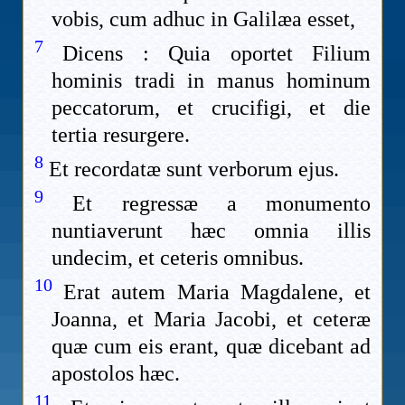
vobis, cum adhuc in Galilæa esset,
7
Dicens : Quia oportet Filium
hominis tradi in manus hominum
peccatorum, et crucifigi, et die
tertia resurgere.
8
Et recordatæ sunt verborum ejus.
9
Et regressæ a monumento
nuntiaverunt hæc omnia illis
undecim, et ceteris omnibus.
10
Erat autem Maria Magdalene, et
Joanna, et Maria Jacobi, et ceteræ
quæ cum eis erant, quæ dicebant ad
apostolos hæc.
11