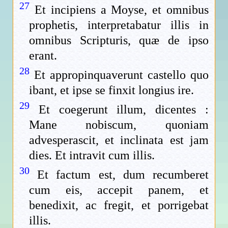
27
Et incipiens a Moyse, et omnibus
prophetis, interpretabatur illis in
omnibus Scripturis, quæ de ipso
erant.
28
Et appropinquaverunt castello quo
ibant, et ipse se finxit longius ire.
29
Et coegerunt illum, dicentes :
Mane nobiscum, quoniam
advesperascit, et inclinata est jam
dies. Et intravit cum illis.
30
Et factum est, dum recumberet
cum eis, accepit panem, et
benedixit, ac fregit, et porrigebat
illis.