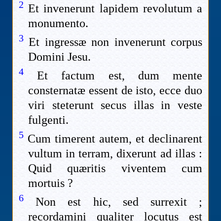
2
Et invenerunt lapidem revolutum a
monumento.
3
Et ingressæ non invenerunt corpus
Domini Jesu.
4
Et factum est, dum mente
consternatæ essent de isto, ecce duo
viri steterunt secus illas in veste
fulgenti.
5
Cum timerent autem, et declinarent
vultum in terram, dixerunt ad illas :
Quid quæritis viventem cum
mortuis ?
6
Non est hic, sed surrexit ;
recordamini qualiter locutus est