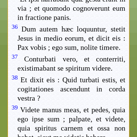
via ; et quomodo cognoverunt eum
in fractione panis.
36
Dum autem hæc loquuntur, stetit
Jesus in medio eorum, et dicit eis :
Pax vobis ; ego sum, nolite timere.
37
Conturbati vero, et conterriti,
existimabant se spiritum videre.
38
Et dixit eis : Quid turbati estis, et
cogitationes ascendunt in corda
vestra ?
39
Videte manus meas, et pedes, quia
ego ipse sum ; palpate, et videte,
quia spiritus carnem et ossa non