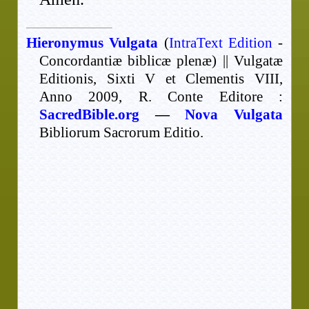
Hieronymus Vulgata
(
IntraText Edition
-
Concordantiæ biblicæ plenæ) || Vulgatæ
Editionis, Sixti V et Clementis VIII,
Anno 2009, R. Conte Editore :
SacredBible.org
—
Nova Vulgata
Bibliorum Sacrorum Editio.