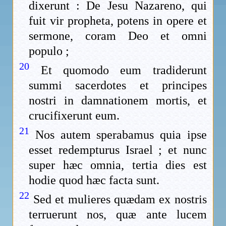
dixerunt : De Jesu Nazareno, qui
fuit vir propheta, potens in opere et
sermone, coram Deo et omni
populo ;
20
Et quomodo eum tradiderunt
summi sacerdotes et principes
nostri in damnationem mortis, et
crucifixerunt eum.
21
Nos autem sperabamus quia ipse
esset redempturus Israel ; et nunc
super hæc omnia, tertia dies est
hodie quod hæc facta sunt.
22
Sed et mulieres quædam ex nostris
terruerunt nos, quæ ante lucem