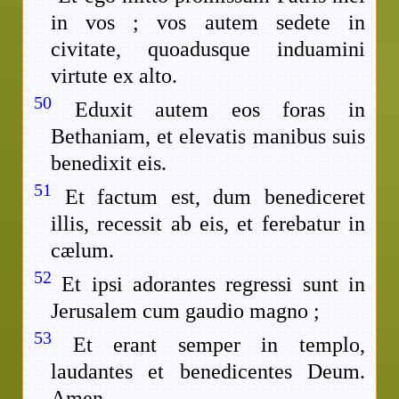
in vos ; vos autem sedete in
civitate, quoadusque induamini
virtute ex alto.
50
Eduxit autem eos foras in
Bethaniam, et elevatis manibus suis
benedixit eis.
51
Et factum est, dum benediceret
illis, recessit ab eis, et ferebatur in
cælum.
52
Et ipsi adorantes regressi sunt in
Jerusalem cum gaudio magno ;
53
Et erant semper in templo,
laudantes et benedicentes Deum.
Amen.