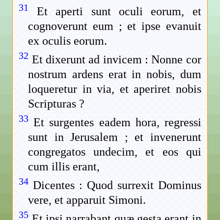
31
Et aperti sunt oculi eorum, et
cognoverunt eum ; et ipse evanuit
ex oculis eorum.
32
Et dixerunt ad invicem : Nonne cor
nostrum ardens erat in nobis, dum
loqueretur in via, et aperiret nobis
Scripturas ?
33
Et surgentes eadem hora, regressi
sunt in Jerusalem ; et invenerunt
congregatos undecim, et eos qui
cum illis erant,
34
Dicentes : Quod surrexit Dominus
vere, et apparuit Simoni.
35
Et ipsi narrabant quæ gesta erant in