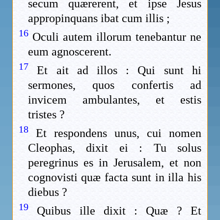
secum quærerent, et ipse Jesus
appropinquans ibat cum illis ;
16
Oculi autem illorum tenebantur ne
eum agnoscerent.
17
Et ait ad illos : Qui sunt hi
sermones, quos confertis ad
invicem ambulantes, et estis
tristes ?
18
Et respondens unus, cui nomen
Cleophas, dixit ei : Tu solus
peregrinus es in Jerusalem, et non
cognovisti quæ facta sunt in illa his
diebus ?
19
Quibus ille dixit : Quæ ? Et