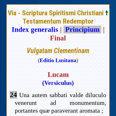
Via - Scriptura Spiritismi Christiani
†
Testamentum Redemptor
Index generalis
|
Principium
|
Final
Vulgatam Clementinam
(
Editio Lusitana
)
Lucam
(Versiculus)
24
Una autem sabbati valde diluculo
venerunt ad monumentum,
portantes quæ paraverant aromata ;