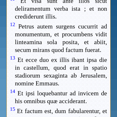
Et visa sunt ante illos sicut
deliramentum verba ista ; et non
crediderunt illis.
12
Petrus autem surgens cucurrit ad
monumentum, et procumbens vidit
linteamina sola posita, et abiit,
secum mirans quod factum fuerat.
13
Et ecce duo ex illis ibant ipsa die
in castellum, quod erat in spatio
stadiorum sexaginta ab Jerusalem,
nomine Emmaus.
14
Et ipsi loquebantur ad invicem de
his omnibus quæ acciderant.
15
Et factum est, dum fabularentur, et