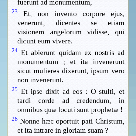
fuerunt ad monumentum,
23
Et, non invento corpore ejus,
venerunt, dicentes se etiam
visionem angelorum vidisse, qui
dicunt eum vivere.
24
Et abierunt quidam ex nostris ad
monumentum ; et ita invenerunt
sicut mulieres dixerunt, ipsum vero
non invenerunt.
25
Et ipse dixit ad eos : O stulti, et
tardi corde ad credendum, in
omnibus quæ locuti sunt prophetæ !
26
Nonne hæc oportuit pati Christum,
et ita intrare in gloriam suam ?