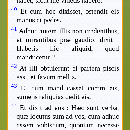
habet, sicut me videtis habere.
40
Et cum hoc dixisset, ostendit eis
manus et pedes.
41
Adhuc autem illis non credentibus,
et mirantibus præ gaudio, dixit :
Habetis hic aliquid, quod
manducetur ?
42
At illi obtulerunt ei partem piscis
assi, et favum mellis.
43
Et cum manducasset coram eis,
sumens reliquias dedit eis.
44
Et dixit ad eos : Hæc sunt verba,
quæ locutus sum ad vos, cum adhuc
essem vobiscum, quoniam necesse