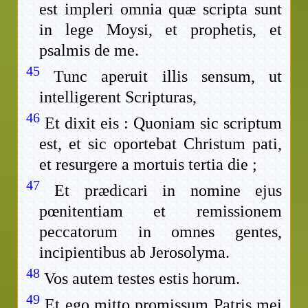
est impleri omnia quæ scripta sunt
in lege Moysi, et prophetis, et
psalmis de me.
45
Tunc aperuit illis sensum, ut
intelligerent Scripturas,
46
Et dixit eis : Quoniam sic scriptum
est, et sic oportebat Christum pati,
et resurgere a mortuis tertia die ;
47
Et prædicari in nomine ejus
pœnitentiam et remissionem
peccatorum in omnes gentes,
incipientibus ab Jerosolyma.
48
Vos autem testes estis horum.
49
Et ego mitto promissum Patris mei