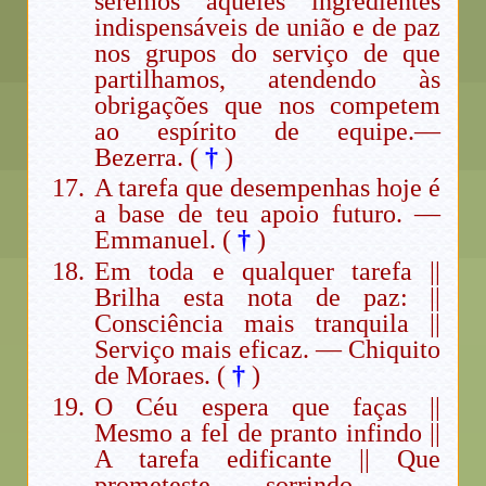
seremos aqueles ingredientes
indispensáveis de união e de paz
nos grupos do serviço de que
partilhamos, atendendo às
obrigações que nos competem
ao espírito de equipe.—
Bezerra. (
†
)
A tarefa que desempenhas hoje é
a base de teu apoio futuro. —
Emmanuel. (
†
)
Em toda e qualquer tarefa ||
Brilha esta nota de paz: ||
Consciência mais tranquila ||
Serviço mais eficaz. — Chiquito
de Moraes. (
†
)
O Céu espera que faças ||
Mesmo a fel de pranto infindo ||
A tarefa edificante || Que
prometeste sorrindo. —