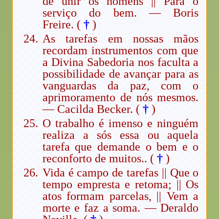
de unir os homens || Para o
serviço do bem. — Boris
Freire. (
†
)
As tarefas em nossas mãos
recordam instrumentos com que
a Divina Sabedoria nos faculta a
possibilidade de avançar para as
vanguardas da paz, com o
aprimoramento de nós mesmos.
— Cacilda Becker. (
†
)
O trabalho é imenso e ninguém
realiza a sós essa ou aquela
tarefa que demande o bem e o
reconforto de muitos.. (
†
)
Vida é campo de tarefas || Que o
tempo empresta e retoma; || Os
atos formam parcelas, || Vem a
morte e faz a soma. — Deraldo