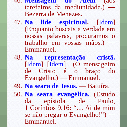
Mensagem do Além
(aos
tarefeiros da mediunidade.) —
Bezerra de Menezes.
Na lide espiritual
.
[
Idem
]
(Enquanto buscais a verdade em
nossas palavras, procuramos o
trabalho em vossas mãos.) —
Emmanuel.
Na representação cristã.
[
Idem
] [
Idem
] (O mensageiro
de Cristo é o braço do
Evangelho.) — Emmanuel.
Na seara de Jesus.
— Batuíra.
Na seara evangélica.
(Estudo
da epístola de Paulo,
1 Coríntios 9.16: “… Ai de mim
se não pregar o Evangelho!”) —
Emmanuel.