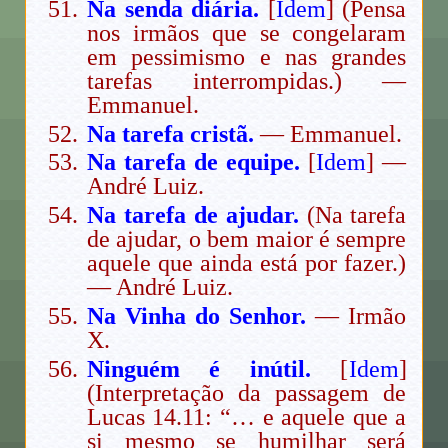
Na senda diária.
[
Idem
] (Pensa
nos irmãos que se congelaram
em pessimismo e nas grandes
tarefas interrompidas.) —
Emmanuel.
Na tarefa cristã.
— Emmanuel.
Na tarefa de equipe.
[
Idem
] —
André Luiz.
Na tarefa de ajudar.
(Na tarefa
de ajudar, o bem maior é sempre
aquele que ainda está por fazer.)
— André Luiz.
Na Vinha do Senhor.
— Irmão
X.
Ninguém é inútil.
[
Idem
]
(Interpretação da passagem de
Lucas 14.11: “… e aquele que a
si mesmo se humilhar será