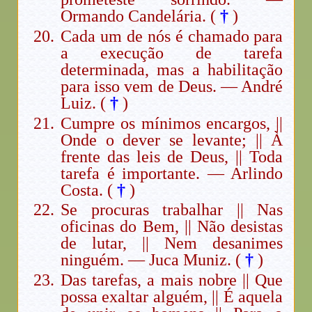
Ormando Candelária. (
†
)
Cada um de nós é chamado para
a execução de tarefa
determinada, mas a habilitação
para isso vem de Deus. — André
Luiz. (
†
)
Cumpre os mínimos encargos, ||
Onde o dever se levante; || À
frente das leis de Deus, || Toda
tarefa é importante. — Arlindo
Costa. (
†
)
Se procuras trabalhar || Nas
oficinas do Bem, || Não desistas
de lutar, || Nem desanimes
ninguém. — Juca Muniz. (
†
)
Das tarefas, a mais nobre || Que
possa exaltar alguém, || É aquela