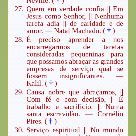
Neville. (
†
)
Quem em verdade confia || Em
Jesus como Senhor, || Nenhuma
tarefa adia || de caridade e de
amor. — Natal Machado. (
†
)
É preciso aprender a nos
encarregarmos de tarefas
consideradas pequeninas para
que possamos abraçar as grandes
empresas de serviço qual se
fossem insignificantes. —
Kalil. (
†
)
Causa nobre que abraçamos, ||
Com fé e com decisão, || É
trabalho e sacrifício, || Numa
santa escravidão. — Cornélio
Pires. (
†
)
Serviço espiritual || No mundo