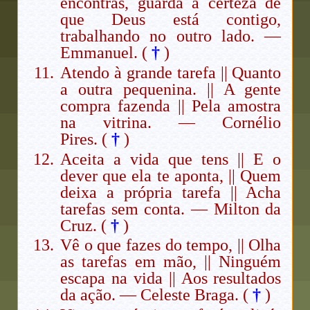
encontras, guarda a certeza de
que Deus está contigo,
trabalhando no outro lado. —
Emmanuel. (
†
)
Atendo à grande tarefa || Quanto
a outra pequenina. || A gente
compra fazenda || Pela amostra
na vitrina. — Cornélio
Pires. (
†
)
Aceita a vida que tens || E o
dever que ela te aponta, || Quem
deixa a própria tarefa || Acha
tarefas sem conta. — Milton da
Cruz. (
†
)
Vê o que fazes do tempo, || Olha
as tarefas em mão, || Ninguém
escapa na vida || Aos resultados
da ação. — Celeste Braga. (
†
)