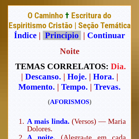
O Caminho
†
Escritura do
Espiritismo Cristão | Seção Temática
Índice
|
Princípio
|
Continuar
Noite
TEMAS CORRELATOS:
Dia.
|
Descanso.
|
Hoje.
|
Hora.
|
Momento.
|
Tempo.
|
Trevas.
(
AFORISMOS
)
A mais linda.
(Versos) — Maria
Dolores.
A noite.
(Alegra-te em cada