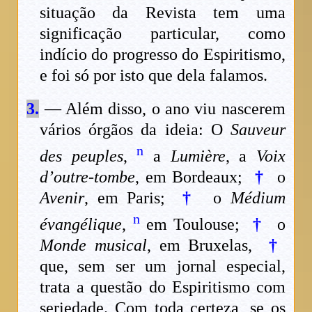
situação da Revista tem uma
significação particular, como
indício do progresso do Espiritismo,
e foi só por isto que dela falamos.
3.
— Além disso, o ano viu nascerem
vários órgãos da ideia: O
Sauveur
n
des peuples
,
a
Lumière
, a
Voix
d’outre-tombe
, em Bordeaux;
†
o
Avenir
, em Paris;
†
o
Médium
n
évangélique
,
em Toulouse;
†
o
Monde musical
, em Bruxelas,
†
que, sem ser um jornal especial,
trata a questão do Espiritismo com
seriedade. Com toda certeza, se os