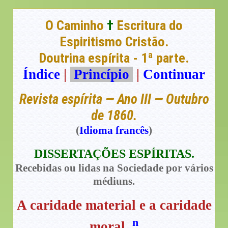
O Caminho
†
Escritura do
Espiritismo Cristão.
Doutrina espírita - 1ª parte.
Índice
|
Princípio
|
Continuar
Revista espírita — Ano III — Outubro
de 1860.
(
Idioma francês
)
DISSERTAÇÕES ESPÍRITAS.
Recebidas ou lidas na Sociedade por vários
médiuns.
A caridade material e a caridade
n
moral.