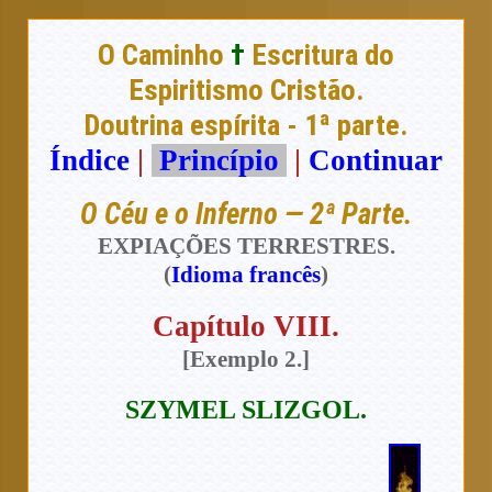
O Caminho
†
Escritura do
Espiritismo Cristão.
Doutrina espírita - 1ª parte.
Índice
|
Princípio
|
Continuar
O Céu e o Inferno — 2ª Parte.
EXPIAÇÕES TERRESTRES.
(
Idioma francês
)
Capítulo VIII.
[Exemplo 2.]
SZYMEL SLIZGOL
.