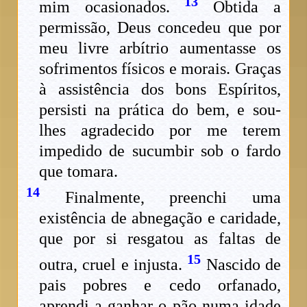
13
mim ocasionados.
Obtida a
permissão, Deus concedeu que por
meu livre arbítrio aumentasse os
sofrimentos físicos e morais. Graças
à assistência dos bons Espíritos,
persisti na prática do bem, e sou-
lhes agradecido por me terem
impedido de sucumbir sob o fardo
que tomara.
14
Finalmente, preenchi uma
existência de abnegação e caridade,
que por si resgatou as faltas de
15
outra, cruel e injusta.
Nascido de
pais pobres e cedo orfanado,
aprendi a ganhar o pão numa idade