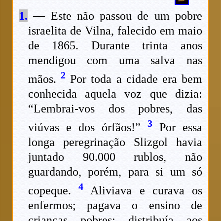
1.
— Este não passou de um pobre
israelita de Vilna, falecido em maio
de 1865. Durante trinta anos
mendigou com uma salva nas
2
mãos.
Por toda a cidade era bem
conhecida aquela voz que dizia:
“Lembrai-vos dos pobres, das
3
viúvas e dos órfãos!”
Por essa
longa peregrinação Slizgol havia
juntado 90.000 rublos, não
guardando, porém, para si um só
4
copeque.
Aliviava e curava os
enfermos; pagava o ensino de
crianças pobres; distribuía aos