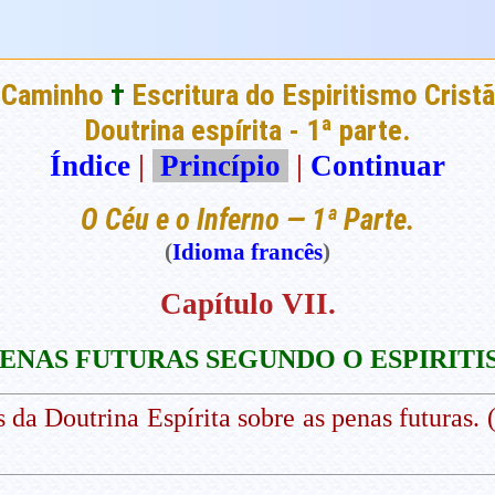
 Caminho
†
Escritura do Espiritismo Cristã
Doutrina espírita - 1ª parte.
Índice
|
Princípio
|
Continuar
O Céu e o Inferno — 1ª Parte.
(
Idioma francês
)
Capítulo VII.
PENAS FUTURAS SEGUNDO O ESPIRITI
 da Doutrina Espírita sobre as penas futuras. 