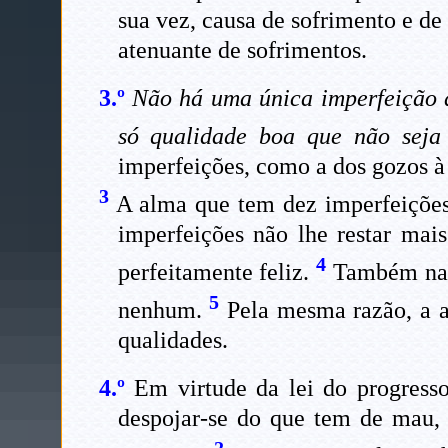
sua vez, causa de sofrimento e d
atenuante de sofrimentos.
3.º
Não há uma única imperfeição d
só qualidade boa que não seja
imperfeições, como a dos gozos à
3
A alma que tem dez imperfeições,
imperfeições não lhe restar mai
4
perfeitamente feliz.
Também na T
5
nenhum.
Pela mesma razão, a a
qualidades.
4.º
Em virtude da lei do progress
despojar-se do que tem de mau, 
2