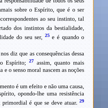
a responsabilidade de todos os seus
mais sobre o Espírito, que é o ser
orrespondentes ao seu instinto, tal
tado dos instintos da bestialidade,
25
lidade do seu ser,
e é quando o
o nos diz que as consequências dessa
27
do Espírito;
assim, quanto mais
cia e o senso moral nascem as noções
amento é um efeito e não uma causa,
spírito, opondo-lhe uma resistência
29
a primordial é que se deve atuar.