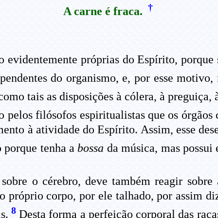
†
A carne é fraca.
o evidentemente próprias do Espírito, porque
pendentes do organismo, e, por esse motivo, 
mo tais as disposições à cólera, à preguiça, à
pelos filósofos espiritualistas que os órgãos 
ento à atividade do Espírito. Assim, esse de
porque tenha a
bossa
da música, mas possui 
 sobre o cérebro, deve também reagir sobre 
do próprio corpo, por ele talhado, por assim di
8
as.
Desta forma a perfeição corporal das raça