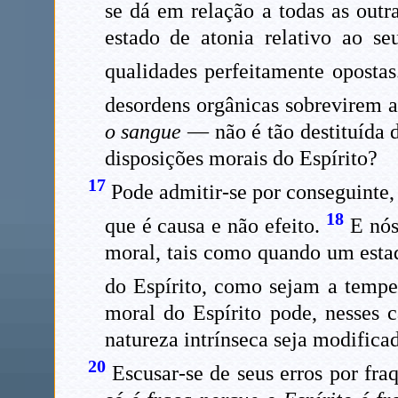
se dá em relação a todas as outr
estado de atonia relativo ao se
qualidades perfeitamente oposta
desordens orgânicas sobrevirem 
o sangue
— não é tão destituída d
disposições morais do Espírito?
17
Pode admitir-se por conseguinte,
18
que é causa e não efeito.
E nós
moral, tais como quando um esta
do Espírito, como sejam a temper
moral do Espírito pode, nesses 
natureza intrínseca seja modifica
20
Escusar-se de seus erros por fra