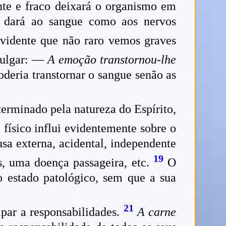
ente e fraco deixará o organismo em
o, dará ao sangue como aos nervos
evidente que não raro vemos graves
vulgar: —
A emoção transtornou-lhe
oderia transtornar o sangue senão as
erminado pela natureza do Espírito,
físico influi evidentemente sobre o
a externa, acidental, independente
19
os, uma doença passageira, etc.
O
o estado patológico, sem que a sua
21
apar a responsabilidades.
A carne