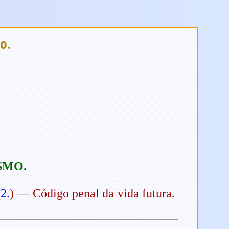
o.
SMO.
(
2.
) — Código penal da vida futura.