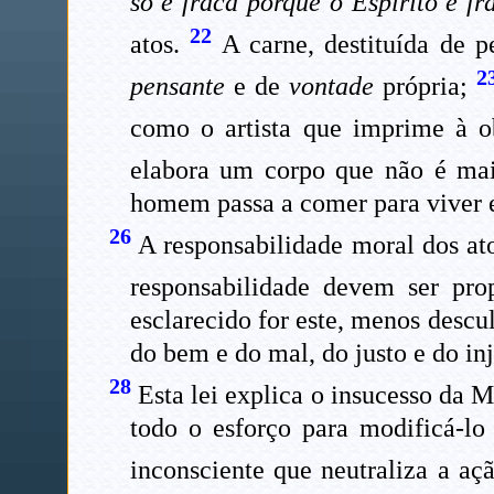
só é fraca porque o Espírito é fr
22
atos.
A carne, destituída de p
2
pensante
e de
vontade
própria;
como o artista que imprime à o
elabora um corpo que não é mais
homem passa a comer para viver e
26
A responsabilidade moral dos atos
responsabilidade devem ser pro
esclarecido for este, menos descu
do bem e do mal, do justo e do inj
28
Esta lei explica o insucesso da 
todo o esforço para modificá-lo 
inconsciente que neutraliza a aç