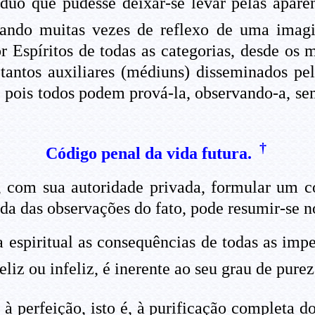
íduo que pudesse deixar-se levar pelas aparê
ssando muitas vezes de reflexo de uma imag
 Espíritos de todas as categorias, desde os m
 tantos auxiliares (médiuns) disseminados p
, pois todos podem prová-la, observando-a, se
†
Código penal da vida futura.
com sua autoridade privada, formular um cód
ida das observações do fato, pode resumir-se n
a espiritual as consequências de todas as imp
eliz ou infeliz, é inerente ao seu grau de pure
à perfeição, isto é, à purificação completa d