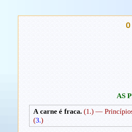
O
AS 
A carne é fraca.
(1.) — Princípios
(
3.
)