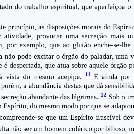
ultado do trabalho espiritual, que aperfeiçoa 
e princípio, as disposições morais do Espíri
r atividade, provocar uma secreção mais o
im, por exemplo, que ao glutão enche-se-lhe
a não pode excitar o órgão do paladar, uma 
ade é despertada, que atua sobre aquele órgão
11
 à vista do mesmo acepipe.
É ainda por e
 porém, a abundância destas que dá sensibili
12
a secreção abundante das lágrimas.
Sob o im
 Espírito, do mesmo modo por que se adaptou 
compreende-se que um Espírito irascível de
lta não ser um homem colérico por bilioso, m