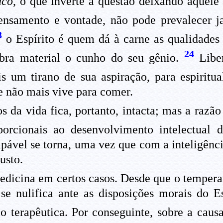
aco
, o que inverte a questão deixando àquele 
ensamento e vontade, não pode prevalecer ja
3
o Espírito é quem dá à carne as qualidades c
24
bra material o cunho do seu gênio.
Liber
 um tirano de sua aspiração, para espiritua
 não mais vive para comer.
 da vida fica, portanto, intacta; mas a razã
porcionais ao desenvolvimento intelectual 
lpável se torna, uma vez que com a inteligên
usto.
Medicina em certos casos. Desde que o temper
se nulifica ante as disposições morais do E
ão terapêutica. Por conseguinte, sobre a caus