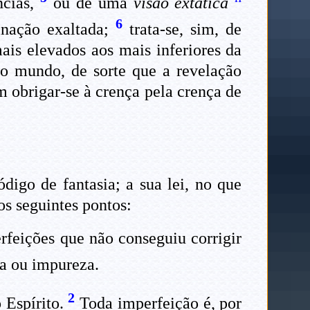
ncias,
ou de uma
visão extática
6
inação exaltada;
trata-se, sim, de
ais elevados aos mais inferiores da
elo mundo, de sorte que a revelação
m obrigar-se à crença pela crença de
igo de fantasia; a sua lei, no que
os seguintes pontos:
erfeições que não conseguiu corrigir
za ou impureza.
2
o Espírito.
Toda imperfeição é, por