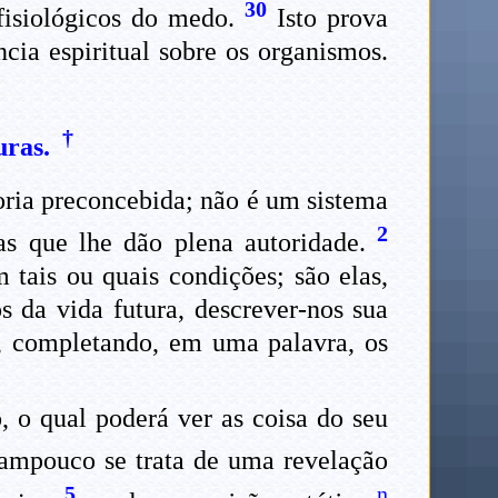
30
 fisiológicos do medo.
Isto prova
ncia espiritual sobre os organismos.
†
uras.
oria preconcebida; não é um sistema
2
tas que lhe dão plena autoridade.
tais ou quais condições; são elas,
s da vida futura, descrever-nos sua
po, completando, em uma palavra, os
, o qual poderá ver as coisa do seu
mpouco se trata de uma revelação
5
n