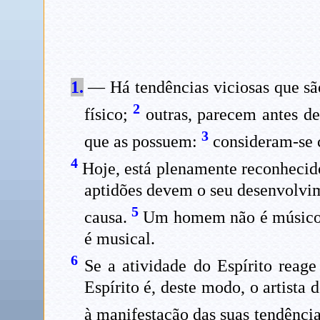
1.
— Há tendências viciosas que sã
2
físico;
outras, parecem antes de
3
que as possuem:
consideram-se co
4
Hoje, está plenamente reconhecido 
aptidões devem o seu desenvolvim
5
causa.
Um homem não é músico 
é musical.
6
Se a atividade do Espírito reage
Espírito é, deste modo, o artista 
à manifestação das suas tendênci