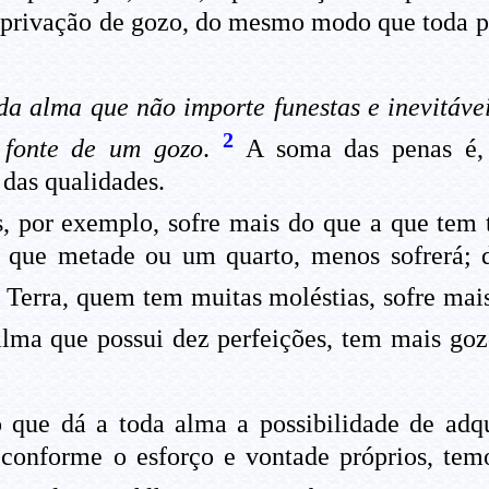
e privação de gozo, do mesmo modo que toda pe
a alma que não importe funestas e inevitáv
2
 fonte de um gozo
.
A soma das penas é, 
 das qualidades.
 por exemplo, sofre mais do que a que tem t
s que metade ou um quarto, menos sofrerá; d
erra, quem tem muitas moléstias, sofre mai
lma que possui dez perfeições, tem mais goz
o que dá a toda alma a possibilidade de adq
conforme o esforço e vontade próprios, temo