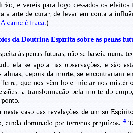
trão, e vereis para logo cessados os efeitos
 a arte de curar, de levar em conta a influê
:
A carne é fraca.
)
pios da Doutrina Espírita sobre as penas fut
peita às penas futuras, não se baseia numa te
tudo ela se apoia nas observações, e são es
almas, depois da morte, se encontrariam em 
Terra, que nos vêm hoje iniciar nos mistério
pressões, a transformação pela morte do cor
 ponto.
a neste caso das revelações de um só Espírito
4
o, ainda dominado por terrenos prejuízos.
Ta