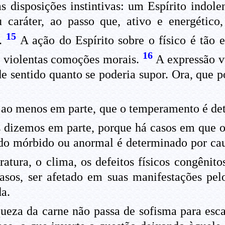
as disposições instintivas: um Espírito indol
u caráter, ao passo que, ativo e energétic
15
s.
A ação do Espírito sobre o físico é tão 
16
a violentas comoções morais.
A expressão 
e sentido quanto se poderia supor. Ora, que p
 ao menos em parte, que o temperamento é det
 dizemos em parte, porque há casos em que o 
do mórbido ou anormal é determinado por caus
atura, o clima, os defeitos físicos congênit
casos, ser afetado em suas manifestações pel
da.
queza da carne não passa de sofisma para esc