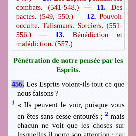
combats. (541-548.) —
11.
Des
pactes. (549, 550.) —
12.
Pouvoir
occulte. Talismans. Sorciers. (551-
556.) —
13.
Bénédiction et
malédiction. (557.)
Pénétration de notre pensée par les
Esprits.
456.
Les Esprits voient-ils tout ce que
nous faisons ?
1
« Ils peuvent le voir, puisque vous
2
en êtes sans cesse entourés ;
mais
chacun ne voit que les choses sur
lesquelles il porte son attention ; car