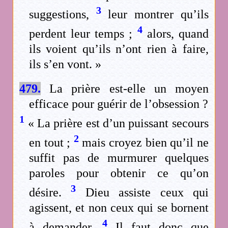
3
suggestions,
leur montrer qu’ils
4
perdent leur temps ;
alors, quand
ils voient qu’ils n’ont rien à faire,
ils s’en vont. »
479.
La prière est-elle un moyen
efficace pour guérir de l’obsession ?
1
« La prière est d’un puissant secours
2
en tout ;
mais croyez bien qu’il ne
suffit pas de murmurer quelques
paroles pour obtenir ce qu’on
3
désire.
Dieu assiste ceux qui
agissent, et non ceux qui se bornent
4
à demander.
Il faut donc que