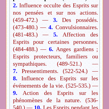
2.
Influence occulte des Esprits sur
nos pensées et sur nos actions.
(459-472.) —
3.
Des possédés.
(473-480.) —
4.
Convulsionnaires.
(481-483.) —
5.
Affection des
Esprits pour certaines personnes.
(484-488.) —
6.
Anges gardiens ;
Esprits protecteurs, familiers ou
sympathiques. (489-521.) —
7.
Pressentiments. (522-524.) —
8.
Influence des Esprits sur les
événements de la vie. (525-535.) —
9.
Action des Esprits sur les
phénomènes de la nature. (536-
540.) —
10.
Les Esprits pendant les