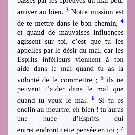
passes par les épreuves du mal pour
3
arriver au bien.
Notre mission est
4
de te mettre dans le bon chemin,
et quand de mauvaises influences
agissent sur toi, c’est que tu les
appelles par le désir du mal, car les
Esprits inférieurs viennent à ton
aide dans le mal quand tu as la
5
volonté de le commettre ;
ils ne
peuvent t’aider dans le mal que
6
quand tu veux le mal.
Si tu es
enclin au meurtre, eh bien ! tu auras
une nuée d’Esprits qui
7
entretiendront cette pensée en toi ;