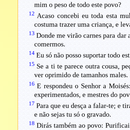
mim o peso de todo este povo?
12
Acaso concebi eu toda esta mul
costuma trazer uma criança, e lev
13
Donde me virão carnes para dar 
comermos.
14
Eu só não posso suportar todo es
15
Se a ti te parece outra cousa, p
ver oprimido de tamanhos males.
16
E respondeu o Senhor a Moisés:
experimentados, e mestres do povo;
17
Para que eu desça a falar-te; e ti
e não sejas tu só o gravado.
18
Dirás também ao povo: Purificai