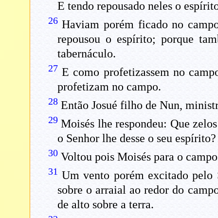
E tendo repousado neles o espírito
26
Haviam porém ficado no campo 
repousou o espírito; porque ta
tabernáculo.
27
E como profetizassem no campo
profetizam no campo.
28
Então Josué filho de Nun, minist
29
Moisés lhe respondeu: Que zelos
o Senhor lhe desse o seu espírito?
30
Voltou pois Moisés para o campo 
31
Um vento porém excitado pelo S
sobre o arraial ao redor do camp
de alto sobre a terra.