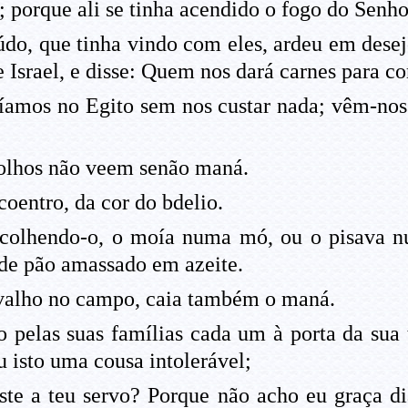
 porque ali se tinha acendido o fogo do Senhor
o, que tinha vindo com eles, ardeu em desejo
 Israel, e disse: Quem nos dará carnes para c
mos no Egito sem nos custar nada; vêm-nos 
 olhos não veem senão maná.
oentro, da cor do bdelio.
 colhendo-o, o moía numa mó, ou o pisava n
 de pão amassado em azeite.
rvalho no campo, caia também o maná.
 pelas suas famílias cada um à porta da sua
u isto uma cousa intolerável;
iste a teu servo? Porque não acho eu graça di