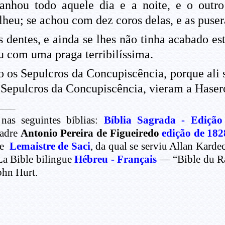
anhou todo aquele dia e a noite, e o outr
lheu; se achou com dez coros delas, e as puse
 dentes, e ainda se lhes não tinha acabado es
iu com uma praga terribilíssima.
 os Sepulcros da Concupiscência, porque ali s
Sepulcros da Concupiscência, vieram a Haserot
nas seguintes bíblias:
Bíblia Sagrada - Edição
Padre
Antonio Pereira de Figueiredo
edição de 182
de
Lemaistre de Saci
, da qual se serviu Allan Kard
La Bible bilingue
Hébreu - Français
— “Bible du Rab
ohn Hurt.