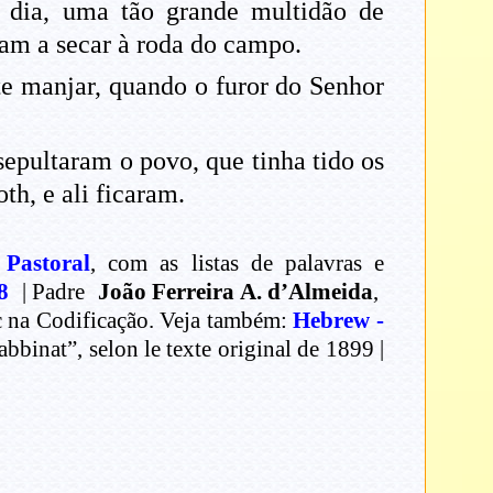
o dia, uma tão grande multidão de
ram a secar à roda do campo.
te manjar, quando o furor do Senhor
epultaram o povo, que tinha tido os
h, e ali ficaram.
 Pastoral
, com as listas de palavras e
8
| Padre
João Ferreira A. d’Almeida
,
ec na Codificação. Veja também:
Hebrew -
binat”, selon le texte original de 1899 |