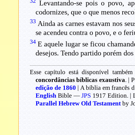
32
Levantando-se pois o povo, ap
codornizes, que o que menos reco
33
Ainda as carnes estavam nos seus
se acendeu contra o povo, e o fer
34
E aquele lugar se ficou chamando
desejos. Tendo partido porém dos 
Esse capítulo está disponível também 
concordâncias bíblicas exaustiva
. | 
edição de 1860
| A bíblia em francês 
English
Bible —
JPS
1917 Edition. | 
Parallel Hebrew Old Testament
by J