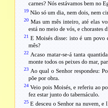
carnes? Nós estávamos bem no Egi
19
Não só um dia, nem dois, nem ci
20
Mas um mês inteiro, até elas vos
está no meio de vós, e chorastes 
21
E Moisés disse: isto é um povo 
mês?
22
Acaso matar-se-á tanta quantida
monte todos os peixes do mar, par
23
Ao qual o Senhor respondeu: Po
põe por obra.
24
Veio pois Moisés, e referiu ao p
fez estar junto do tabernáculo.
25
E desceu o Senhor na nuvem, e lh