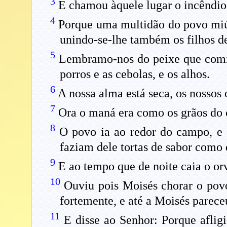
3
E chamou àquele lugar o incêndio;
4
Porque uma multidão do povo miúd
unindo-se-lhe também os filhos de
5
Lembramo-nos do peixe que comía
porros e as cebolas, e os alhos.
6
A nossa alma está seca, os nossos
7
Ora o maná era como os grãos do c
8
O povo ia ao redor do campo, e
faziam dele tortas de sabor como
9
E ao tempo que de noite caia o o
10
Ouviu pois Moisés chorar o povo
fortemente, e até a Moisés parece
11
E disse ao Senhor: Porque aflig