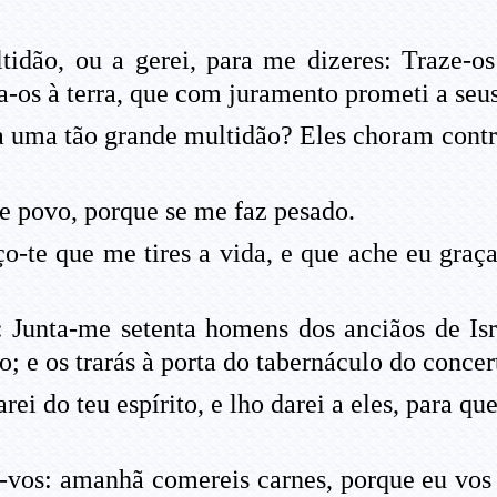
tidão, ou a gerei, para me dizeres: Traze-
a-os à terra, que com juramento prometi a seus
a uma tão grande multidão? Eles choram contr
te povo, porque se me faz pesado.
eço-te que me tires a vida, e que ache eu graç
 Junta-me setenta homens dos anciãos de Isr
 e os trarás à porta do tabernáculo do concerto
rarei do teu espírito, e lho darei a eles, para 
-vos: amanhã comereis carnes, porque eu vos