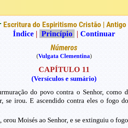
†
Escritura do Espiritismo Cristão | Antig
Índice
|
Princípio
|
Continuar
Números
(
Vulgata Clementina
)
CAPÍTULO 11
(Versículos e sumário)
rmuração do povo contra o Senhor, como d
, se irou. E ascendido contra eles o fogo d
orou Moisés ao Senhor, e se extinguiu o fogo