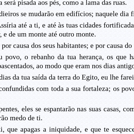
a será pisada aos pés, como a lama das ruas.
ieiros se mudarão em edifícios; naquele dia fic
ria até a ti, e até às tuas cidades fortificada
r, e de um monte até outro monte.
 por causa dos seus habitantes; e por causa do 
u povo, o rebanho da tua herança, os que 
ascentados, ao modo que eram nos dias antigo
ias da tua saída da terra do Egito, eu lhe fare
 confundidas com toda a sua fortaleza; os pov
ntes, eles se espantarão nas suas casas, como
rão medo de ti.
, que apagas a iniquidade, e que te esquece