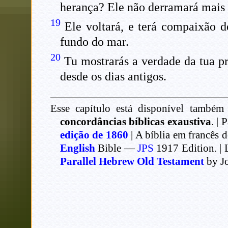
herança? Ele não derramará mais o
19
Ele voltará, e terá compaixão d
fundo do mar.
20
Tu mostrarás a verdade da tua pr
desde os dias antigos.
Esse capítulo está disponível também 
concordâncias bíblicas exaustiva
. | 
edição de 1860
| A bíblia em francês 
English
Bible —
JPS
1917 Edition. | 
Parallel Hebrew Old Testament
by J