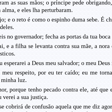
m as suas mãos; o príncipe pede obrigando, 
 alma, e eles lha perturbaram.
o; e o reto é como o espinho duma sebe. É che
 deles.
eis no governador; fecha as portas da tua boca
ai, e a filha se levanta contra sua mãe, a nora
ticos.
eu esperarei a Deus meu salvador; o meu Deus
 meu respeito, por eu ter caído; eu me tornar
 minha luz.
hor, porque tenho pecado contra ele, até que 
u verei a sua justiça.
 se cobrirá de confusão aquela que me diz ago