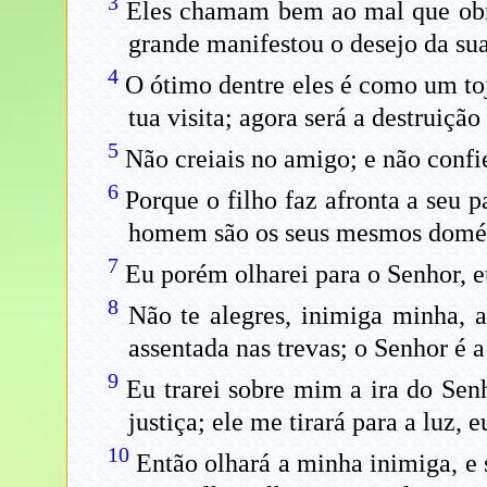
3
Eles chamam bem ao mal que obra
grande manifestou o desejo da sua
4
O ótimo dentre eles é como um toj
tua visita; agora será a destruição
5
Não creiais no amigo; e não confi
6
Porque o filho faz afronta a seu p
homem são os seus mesmos domés
7
Eu porém olharei para o Senhor, 
8
Não te alegres, inimiga minha, a
assentada nas trevas; o Senhor é a
9
Eu trarei sobre mim a ira do Sen
justiça; ele me tirará para a luz, e
10
Então olhará a minha inimiga, e