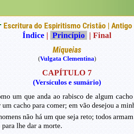
†
Escritura do Espiritismo Cristão | Antig
Índice
|
Princípio
| Final
Miqueias
(
Vulgata Clementina
)
CAPÍTULO 7
(Versículos e sumário)
omo um que anda ao rabisco de algum cacho n
r um cacho para comer; em vão desejou a minh
os homens não há um que seja reto; todos arma
para lhe dar a morte.