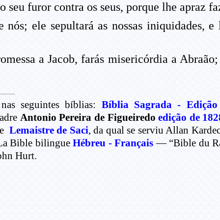
 seu furor contra os seus, porque lhe apraz fa
e nós; ele sepultará as nossas iniquidades, e
omessa a Jacob, farás misericórdia a Abraão; 
nas seguintes bíblias:
Bíblia Sagrada - Edição
Padre
Antonio Pereira de Figueiredo
edição de 182
de
Lemaistre de Saci
, da qual se serviu Allan Kard
La Bible bilingue
Hébreu - Français
— “Bible du Rab
ohn Hurt.