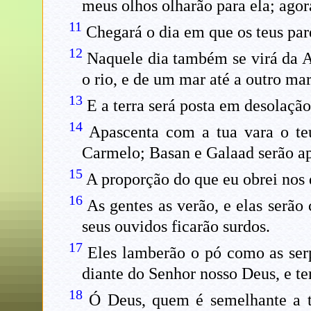
meus olhos olharão para ela; agor
11
Chegará o dia em que os teus pard
12
Naquele dia também se virá da Assí
o rio, e de um mar até a outro ma
13
E a terra será posta em desolação
14
Apascenta com a tua vara o te
Carmelo; Basan e Galaad serão ap
15
A proporção do que eu obrei nos d
16
As gentes as verão, e elas serão
seus ouvidos ficarão surdos.
17
Eles lamberão o pó como as serpe
diante do Senhor nosso Deus, e te
18
Ó Deus, quem é semelhante a ti