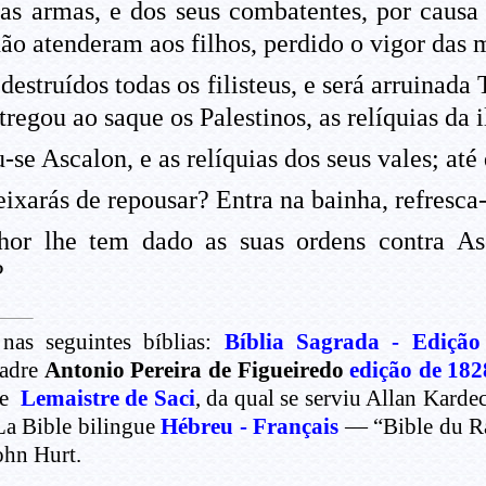
as armas, e dos seus combatentes, por causa
não atenderam aos filhos, perdido o vigor das 
estruídos todas os filisteus, e será arruinada 
regou ao saque os Palestinos, as relíquias da 
se Ascalon, e as relíquias dos seus vales; até
xarás de repousar? Entra na bainha, refresca-t
or lhe tem dado as suas ordens contra Asc
?
nas seguintes bíblias:
Bíblia Sagrada - Edição
Padre
Antonio Pereira de Figueiredo
edição de 182
de
Lemaistre de Saci
, da qual se serviu Allan Kard
La Bible bilingue
Hébreu - Français
— “Bible du Rab
ohn Hurt.