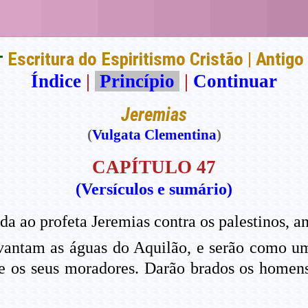
†
Escritura do Espiritismo Cristão | Antig
Índice
|
Princípio
|
Continuar
Jeremias
(
Vulgata Clementina
)
CAPÍTULO 47
(Versículos e sumário)
ida ao profeta Jeremias contra os palestinos, 
evantam as águas do Aquilão, e serão como um
e e os seus moradores. Darão brados os homens