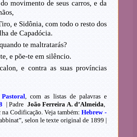
 do movimento de seus carros, e da
mãos,
Tiro, e Sidônia, com todo o resto dos
ilha de Capadócia.
 quando te maltratarás?
e, e põe-te em silêncio.
alon, e contra as suas províncias
 Pastoral
, com as listas de palavras e
8
| Padre
João Ferreira A. d’Almeida
,
ec na Codificação. Veja também:
Hebrew -
binat”, selon le texte original de 1899 |