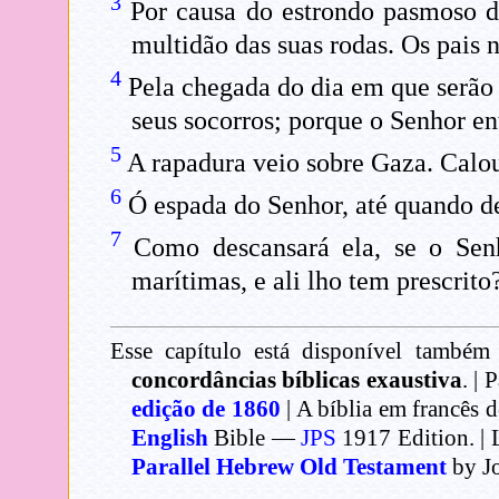
3
Por causa do estrondo pasmoso d
multidão das suas rodas. Os pais 
4
Pela chegada do dia em que serão d
seus socorros; porque o Senhor ent
5
A rapadura veio sobre Gaza. Calou-
6
Ó espada do Senhor, até quando dei
7
Como descansará ela, se o Senh
marítimas, e ali lho tem prescrito
Esse capítulo está disponível também 
concordâncias bíblicas exaustiva
. | 
edição de 1860
| A bíblia em francês 
English
Bible —
JPS
1917 Edition. | 
Parallel Hebrew Old Testament
by J