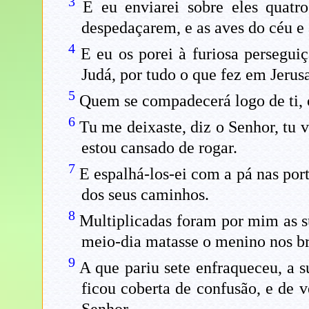
3
E eu enviarei sobre eles quatr
despedaçarem, e as aves do céu e
4
E eu os porei à furiosa perseguiç
Judá, por tudo o que fez em Jerus
5
Quem se compadecerá logo de ti, ó
6
Tu me deixaste, diz o Senhor, tu v
estou cansado de rogar.
7
E espalhá-los-ei com a pá nas por
dos seus caminhos.
8
Multiplicadas foram por mim as s
meio-dia matasse o menino nos bra
9
A que pariu sete enfraqueceu, a s
ficou coberta de confusão, e de v