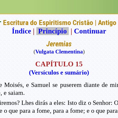
†
Escritura do Espiritismo Cristão | Antig
Índice
|
Princípio
|
Continuar
Jeremias
(
Vulgata Clementina
)
CAPÍTULO 15
(Versículos e sumário)
e Moisés, e Samuel se puserem diante de mi
, e saiam.
airemos? Lhes dirás a eles: Isto diz o Senhor: 
e o que para a fome, para a fome; e o que para 