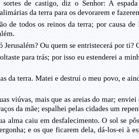
o sortes de castigo, diz o Senhor: A espada
 alimárias da terra para os devorarem e fazer
ão de todos os reinos da terra; por causa de 
além.
 Jerusalém? Ou quem se entristecerá por ti? O
oltaste para trás; por isso eu estenderei a min
tas da terra. Matei e destruí o meu povo, e ai
uas viúvas, mais que as areias do mar; enviei
ços da mãe; espalhei pelas cidades um repent
ua alma caiu em desfalecimento. O sol se pôs 
ergonha; e os que ficarem dela, dá-los-ei à es