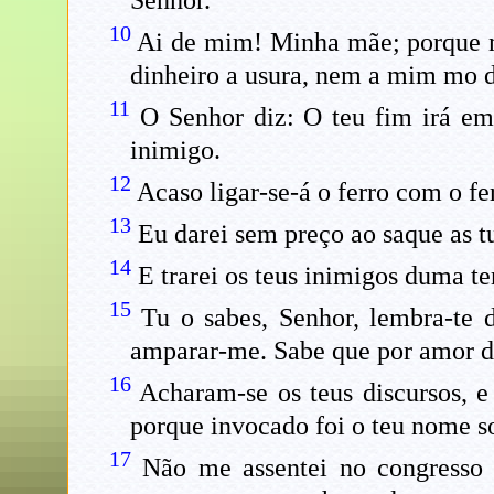
Senhor.
10
Ai de mim! Minha mãe; porque me
dinheiro a usura, nem a mim mo 
11
O Senhor diz: O teu fim irá em 
inimigo.
12
Acaso ligar-se-á o ferro com o fe
13
Eu darei sem preço ao saque as tu
14
E trarei os teus inimigos duma te
15
Tu o sabes, Senhor, lembra-te
amparar-me. Sabe que por amor de 
16
Acharam-se os teus discursos, e
porque invocado foi o teu nome s
17
Não me assentei no congresso 