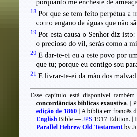
porquanto me encheste de ameaça
18
Por que se tem feito perpétua a
como engano de águas que não são
19
Por esta causa o Senhor diz isto: 
o precioso do vil, serás como a min
20
E dar-te-ei eu a este povo por u
que tu; porque eu contigo sou para 
21
E livrar-te-ei da mão dos malvadí
Esse capítulo está disponível também 
concordâncias bíblicas exaustiva
. | 
edição de 1860
| A bíblia em francês 
English
Bible —
JPS
1917 Edition. | 
Parallel Hebrew Old Testament
by J