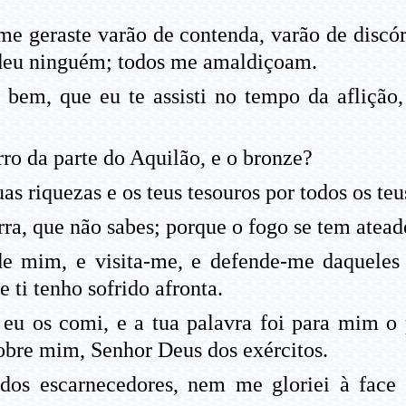
 geraste varão de contenda, varão de discórd
deu ninguém; todos me amaldiçoam.
bem, que eu te assisti no tempo da aflição,
rro da parte do Aquilão, e o bronze?
as riquezas e os teus tesouros por todos os teus
rra, que não sabes; porque o fogo se tem atead
 de mim, e visita-me, e defende-me daquele
ti tenho sofrido afronta.
 eu os comi, e a tua palavra foi para mim o
obre mim, Senhor Deus dos exércitos.
dos escarnecedores, nem me gloriei à face 