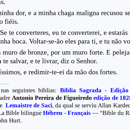
s.
 minha dor, e a minha chaga maligna recusou 
 fiéis.
Se te converteres, eu te converterei, e estarás
ha boca. Voltar-se-ão eles para ti, e tu não vo
m muro de bronze, por um muro forte. E peleja
te salvar, e te livrar, diz o Senhor.
ssimos, e redimir-te-ei da mão dos fortes.
nas seguintes bíblias:
Bíblia Sagrada - Edição
Padre
Antonio Pereira de Figueiredo
edição de 182
de
Lemaistre de Saci
, da qual se serviu Allan Kard
La Bible bilingue
Hébreu - Français
— “Bible du Rab
ohn Hurt.