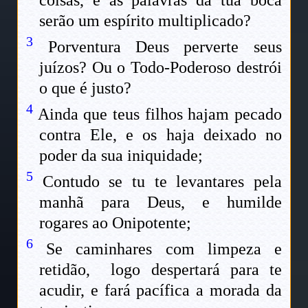
coisas, e as palavras da tua boca
serão um espírito multiplicado?
3
Porventura Deus perverte seus
juízos? Ou o Todo-Poderoso destrói
o que é justo?
4
Ainda que teus filhos hajam pecado
contra Ele, e os haja deixado no
poder da sua iniquidade;
5
Contudo se tu te levantares pela
manhã para Deus, e humilde
rogares ao Onipotente;
6
Se caminhares com limpeza e
retidão, logo despertará para te
acudir, e fará pacífica a morada da