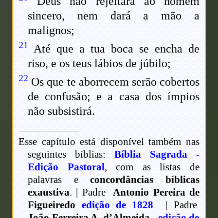
Deus não rejeitará ao homem
sincero, nem dará a mão a
malignos;
21
Até que a tua boca se encha de
riso, e os teus lábios de júbilo;
22
Os que te aborrecem serão cobertos
de confusão; e a casa dos ímpios
não subsistirá.
Esse capítulo está disponível também nas
seguintes bíblias:
Bíblia Sagrada -
Edição Pastoral
, com as listas de
palavras e
concordâncias bíblicas
exaustiva
. | Padre
Antonio Pereira de
Figueiredo
edição de 1828
| Padre
João Ferreira A. d’Almeida
,
edição de