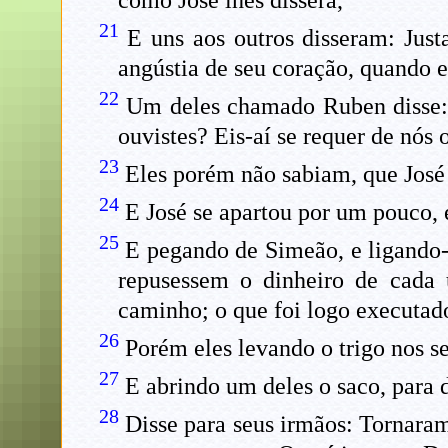
como José lhes dissera,
21
E uns aos outros disseram: Jus
angústia de seu coração, quando el
22
Um deles chamado Ruben disse: 
ouvistes? Eis-aí se requer de nós 
23
Eles porém não sabiam, que José o
24
E José se apartou por um pouco, e
25
E pegando de Simeão, e ligando-o
repusessem o dinheiro de cada 
caminho; o que foi logo executad
26
Porém eles levando o trigo nos s
27
E abrindo um deles o saco, para 
28
Disse para seus irmãos: Tornaram