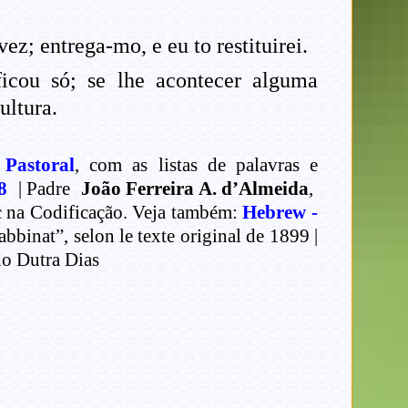
.
ez; entrega-mo, e eu to restituirei.
icou só; se lhe acontecer alguma
ultura.
 Pastoral
, com as listas de palavras e
8
| Padre
João Ferreira A. d’Almeida
,
ec na Codificação. Veja também:
Hebrew -
binat”, selon le texte original de 1899 |
o Dutra Dias