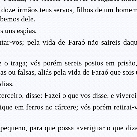
doze irmãos teus servos, filhos de um homem
abemos dele.
s uns espias.
tar-vos; pela vida de Faraó não saireis daq
 o traga; vós porém sereis postos em prisão,
as ou falsas, aliás pela vida de Faraó que sois 
dias.
erceiro, disse: Fazei o que vos disse, e viver
que em ferros no cárcere; vós porém retirai-vo
pequeno, para que possa averiguar o que dize