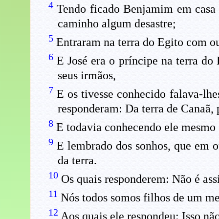
4
Tendo ficado Benjamim em casa re
caminho algum desastre;
5
Entraram na terra do Egito com ou
6
E José era o príncipe na terra d
seus irmãos,
7
E os tivesse conhecido falava-lh
responderam: Da terra de Canaã, 
8
E todavia conhecendo ele mesmo o
9
E lembrado dos sonhos, que em out
da terra.
10
Os quais responderem: Não é ass
11
Nós todos somos filhos de um m
12
Aos quais ele respondeu: Isso não