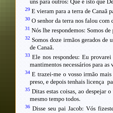
uns para outros: Que é isto que D
29
E vieram para a terra de Canaã p
30
O senhor da terra nos falou com 
31
Nós lhe respondemos: Somos de 
32
Somos doze irmãos gerados de u
de Canaã.
33
Ele nos respondeu: Eu provarei
mantimentos necessários para as vo
34
E trazei-me o vosso irmão mais p
preso, e depois tenhais licença p
35
Ditas estas coisas, ao despejar 
mesmo tempo todos.
36
Disse seu pai Jacob: Vós fizes