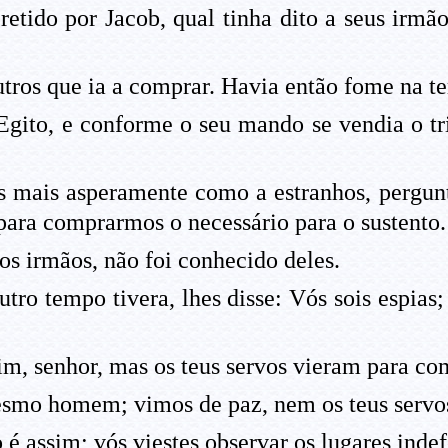
tido por Jacob, qual tinha dito a seus irmã
tros que ia a comprar. Havia então fome na te
o Egito, e conforme o seu mando se vendia o 
es mais asperamente como a estranhos, pergu
para comprarmos o necessário para o sustento.
s irmãos, não foi conhecido deles.
ro tempo tivera, lhes disse: Vós sois espias; 
im, senhor, mas os teus servos vieram para co
esmo homem; vimos de paz, nem os teus serv
 é assim; vós viestes observar os lugares indef