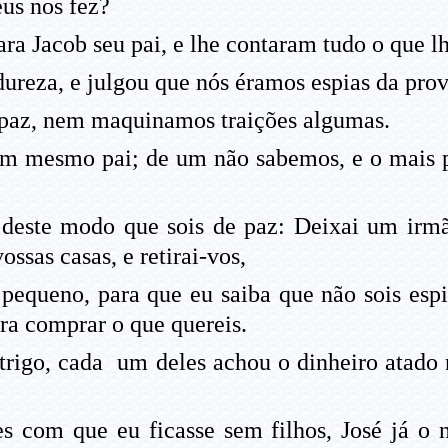
eus nos fez?
ara Jacob seu pai, e lhe contaram tudo o que l
dureza, e julgou que nós éramos espias da prov
paz, nem maquinamos traições algumas.
m mesmo pai; de um não sabemos, e o mais p
 deste modo que sois de paz: Deixai um irm
ssas casas, e retirai-vos,
equeno, para que eu saiba que não sois espias
ara comprar o que quereis.
o trigo, cada um deles achou o dinheiro atado
tes com que eu ficasse sem filhos, José já 