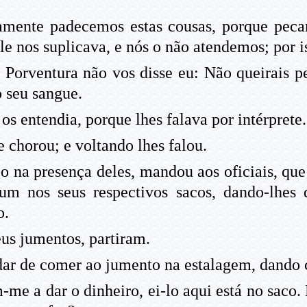
tamente padecemos estas cousas, porque pec
e nos suplicava, e nós o não atendemos; por is
Porventura não vos disse eu: Não queirais p
o seu sangue.
s entendia, porque lhes falava por intérprete.
 chorou; e voltando lhes falou.
 na presença deles, mandou aos oficiais, que 
um nos seus respectivos sacos, dando-lhes
o.
eus jumentos, partiram.
dar de comer ao jumento na estalagem, dando 
-me a dar o dinheiro, ei-lo aqui está no saco