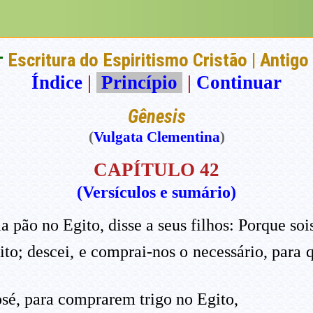
†
Escritura do Espiritismo Cristão | Antig
Índice
|
Princípio
|
Continuar
Gênesis
(
Vulgata Clementina
)
CAPÍTULO 42
(Versículos e sumário)
 pão no Egito, disse a seus filhos: Porque soi
ito; descei, e comprai-nos o necessário, para
sé, para comprarem trigo no Egito,