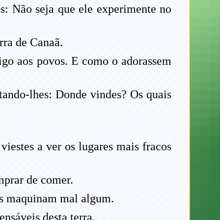
os: Não seja que ele experimente no
rra de Canaã.
trigo aos povos. E como o adorassem
ntando-lhes: Donde vindes? Os quais
viestes a ver os lugares mais fracos
mprar de comer.
os maquinam mal algum.
ensáveis desta terra.