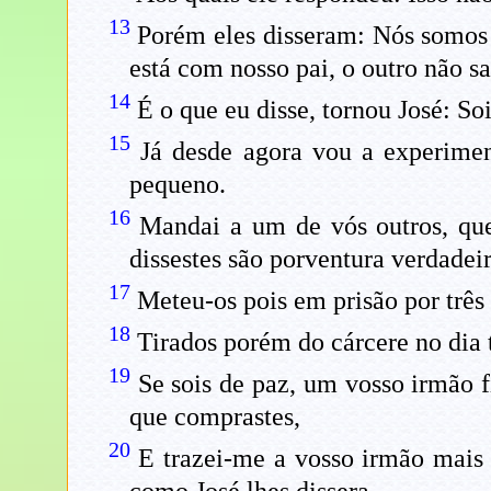
13
Porém eles disseram: Nós somos 
está com nosso pai, o outro não s
14
É o que eu disse, tornou José: Soi
15
Já desde agora vou a experimen
pequeno.
16
Mandai a um de vós outros, que
dissestes são porventura verdadeir
17
Meteu-os pois em prisão por três 
18
Tirados porém do cárcere no dia t
19
Se sois de paz, um vosso irmão fi
que comprastes,
20
E trazei-me a vosso irmão mais 