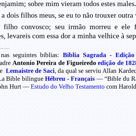
Benjamim; sobre mim vieram todos estes males
 dois filhos meus, se eu to não trouxer outra v
 filho convosco; seu irmão morreu e ele f
s, levareis com essa dor a minha velhice à sep
nas seguintes bíblias:
Bíblia Sagrada - Edição
Padre
Antonio Pereira de Figueiredo
edição de 182
de
Lemaistre de Saci
, da qual se serviu Allan Kard
La Bible bilingue
Hébreu - Français
— “Bible du Rab
ohn Hurt —
Estudo do Velho Testamento
com Harold