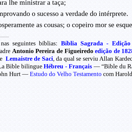
ara lhe ministrar a taça;
mprovando o sucesso a verdade do intérprete.
speramente as cousas; o copeiro mor se esquec
nas seguintes bíblias:
Bíblia Sagrada - Edição
Padre
Antonio Pereira de Figueiredo
edição de 182
de
Lemaistre de Saci
, da qual se serviu Allan Kard
La Bible bilingue
Hébreu - Français
— “Bible du Rab
ohn Hurt —
Estudo do Velho Testamento
com Harold