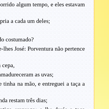
corrido algum tempo, e eles estavam
ria a cada um deles;
 do costumado?
-lhes José: Porventura não pertence
 cepa,
 amadureceram as uvas;
 tinha na mão, e entreguei a taça a
da restam três dias;