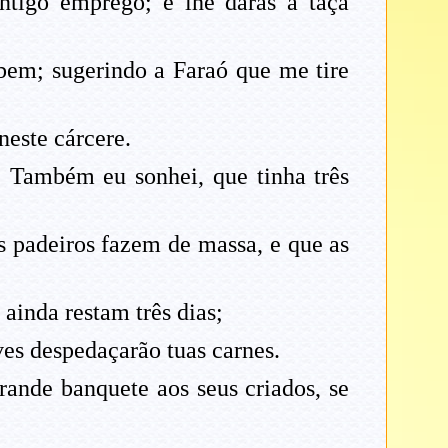
antigo emprego; e lhe darás a taça
bem; sugerindo a Faraó que me tire
neste cárcere.
: Também eu sonhei, que tinha três
s padeiros fazem de massa, e que as
 ainda restam três dias;
ves despedaçarão tuas carnes.
rande banquete aos seus criados, se