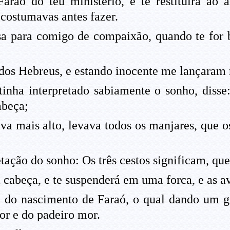
araó do teu ministério, e te restituirá ao 
costumavas antes fazer.
a para comigo de compaixão, quando te for 
a dos Hebreus, e estando inocente me lançaram 
tinha interpretado sabiamente o sonho, disse
abeça;
va mais alto, levava todos os manjares, que o
tação do sonho: Os três cestos significam, que
a cabeça, e te suspenderá em uma forca, e as a
ia do nascimento de Faraó, o qual dando um g
or e do padeiro mor.