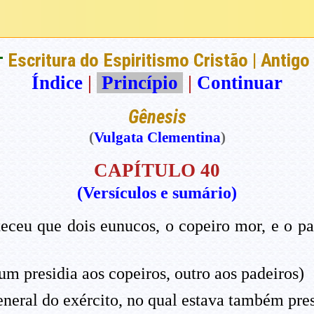
†
Escritura do Espiritismo Cristão | Antig
Índice
|
Princípio
|
Continuar
Gênesis
(
Vulgata Clementina
)
CAPÍTULO 40
(Versículos e sumário)
eceu que dois eunucos, o copeiro mor, e o p
um presidia aos copeiros, outro aos padeiros)
neral do exército, no qual estava também pres