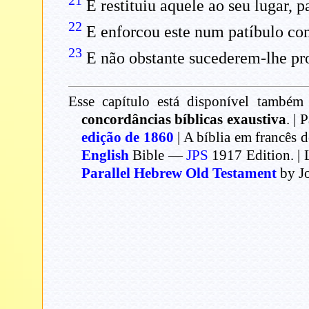
21
E restituiu aquele ao seu lugar, p
22
E enforcou este num patíbulo co
23
E não obstante sucederem-lhe pro
Esse capítulo está disponível também 
concordâncias bíblicas exaustiva
. | 
edição de 1860
| A bíblia em francês 
English
Bible —
JPS
1917 Edition. | 
Parallel Hebrew Old Testament
by J