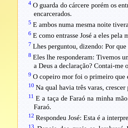
4
O guarda do cárcere porém os ent
encarcerados.
5
E ambos numa mesma noite tiveram
6
E como entrasse José a eles pela ma
7
Lhes perguntou, dizendo: Por que 
8
Eles lhe responderam: Tivemos um 
a Deus a declaração? Contai-me o 
9
O copeiro mor foi o primeiro que
10
Na qual havia três varas, cresce
11
E a taça de Faraó na minha mão. 
Faraó.
12
Respondeu José: Esta é a interpre
13