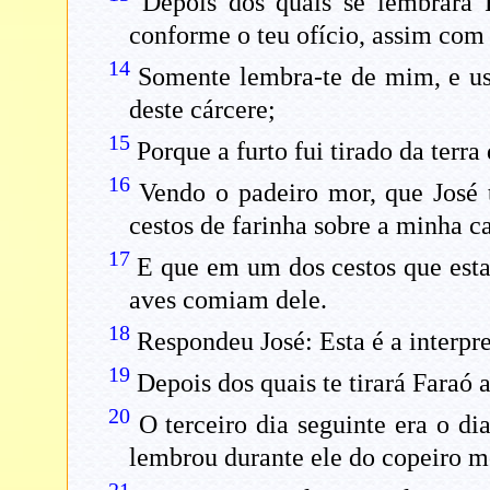
Depois dos quais se lembrará F
conforme o teu ofício, assim com 
14
Somente lembra-te de mim, e us
deste cárcere;
15
Porque a furto fui tirado da terr
16
Vendo o padeiro mor, que José 
cestos de farinha sobre a minha c
17
E que em um dos cestos que esta
aves comiam dele.
18
Respondeu José: Esta é a interpre
19
Depois dos quais te tirará Faraó 
20
O terceiro dia seguinte era o d
lembrou durante ele do copeiro m